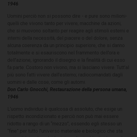
1946
Uomini perciò non si possono dire - e pure sono milioni-
quelli che vivono tanto per vivere; macchine da azioni,
che si muovono soltanto per reagire agli stimoli esterni e
interni della necessità, del piacere o del dolore, senza
alcuna coerenza da un principio superiore, che si danno
totalmente e si esauriscono nel frammento dell’ora e
dell’azione, ignorando il disegno e la finalità di cui esso
fa parte. Costoro non vivono, ma si lasciano vivere. Tutt’al
più sono fatti vivere dall’esterno; radiocomandati dagli
uomini e dalle cose, come gli automi.
Don Carlo Gnocchi, Restaurazione della persona umana,
1946
L’uomo individuo è qualcosa di assoluto, che esige un
rispetto incondizionato e perciò non può mai essere
ridotto a rango di un “mezzo”, essendo egli stesso un
“fine” per tutto l'universo materiale e biologico che sta