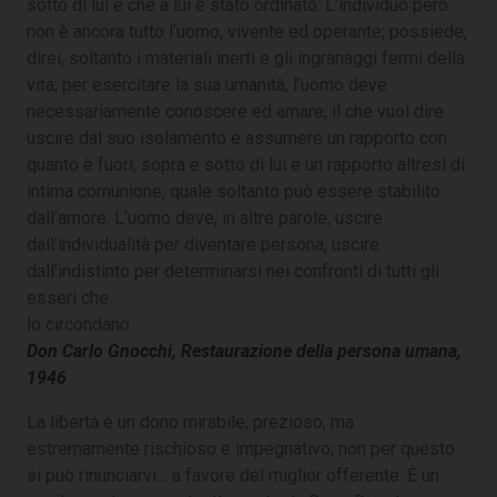
sotto di lui e che a lui è stato ordinato. L’individuo però
non è ancora tutto l’uomo, vivente ed operante; possiede,
direi, soltanto i materiali inerti e gli ingranaggi fermi della
vita; per esercitare la sua umanità, l’uomo deve
necessariamente conoscere ed amare; il che vuol dire
uscire dal suo isolamento e assumere un rapporto con
quanto è fuori, sopra e sotto di lui e un rapporto altresì di
intima comunione, quale soltanto può essere stabilito
dall’amore. L’uomo deve, in altre parole, uscire
dall’individualità per diventare persona, uscire
dall’indistinto per determinarsi nei confronti di tutti gli
esseri che
lo circondano.
Don Carlo Gnocchi, Restaurazione della persona umana,
1946
La libertà è un dono mirabile, prezioso, ma
estremamente rischioso e impegnativo; non per questo
si può rinunciarvi… a favore del miglior offerente. È un