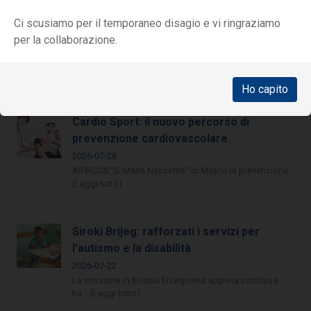
SIVA, le news del mese: c'è un
Ci scusiamo per il temporaneo disagio e vi ringraziamo
miniascensore per persone con disabilità
per la collaborazione.
2026-08-03
Le ultime novità dall'Italia e dal mondo sulle
tecnologie... (Leggi tutto)
Ho capito
Cardio Sport: il nuovo percorso di
prevenzione cardiovascolare
2026-07-28
All’IRCCS “S. Maria Nascente” di Milano la prevenzione...
(Leggi tutto)
Siroki Brijeg: rafforzati i servizi per
l’autismo e la disabilità
2026-07-22
La missione in Bosnia Erzegovina appena conclusa
ha... (Leggi tutto)