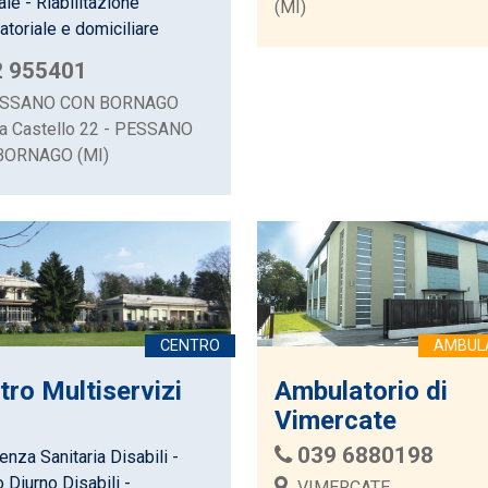
le - Riabilitazione
(MI)
toriale e domiciliare
2 955401
SSANO CON BORNAGO
a Castello 22 - PESSANO
BORNAGO (MI)
tro Multiservizi
Ambulatorio di
Vimercate
039 6880198
nza Sanitaria Disabili -
 Diurno Disabili -
VIMERCATE