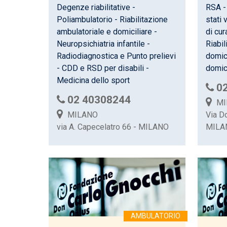
RSA -
Degenze riabilitative -
stati 
Poliambulatorio - Riabilitazione
di cur
ambulatoriale e domiciliare -
Riabil
Neuropsichiatria infantile -
domic
Radiodiagnostica e Punto prelievi
domici
- CDD e RSD per disabili -
Medicina dello sport
0
02 40308244
MI
Via D
MILANO
MILA
via A. Capecelatro 66 - MILANO