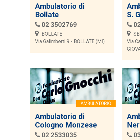
Ambulatorio di
Amb
Bollate
S. 
02 3502769
0
BOLLATE
SE
Via Galimberti 9 - BOLLATE (MI)
Via C
GIOVA
Ambulatorio di
Amb
Cologno Monzese
Ner
02 2533035
0