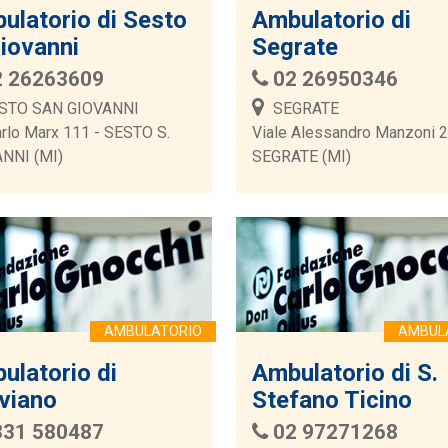
ulatorio di Sesto
Ambulatorio di
Giovanni
Segrate
2 26263609
02 26950346
STO SAN GIOVANNI
SEGRATE
arlo Marx 111 - SESTO S.
Viale Alessandro Manzoni 2
NNI (MI)
SEGRATE (MI)
ulatorio di
Ambulatorio di S.
viano
Stefano Ticino
331 580487
02 97271268