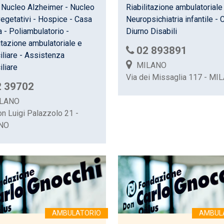
 Nucleo Alzheimer - Nucleo
Riabilitazione ambulatoriale
vegetativi - Hospice - Casa
Neuropsichiatria infantile - 
a - Poliambulatorio -
Diurno Disabili
itazione ambulatoriale e
02 893891
iliare - Assistenza
MILANO
liare
Via dei Missaglia 117 - MI
2 39702
LANO
on Luigi Palazzolo 21 -
NO