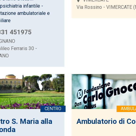
sichiatria infantile -
Via Rossino - VIMERCATE 
itazione ambulatoriale e
liare
331 451975
GNANO
lileo Ferraris 30 -
ANO
tro S. Maria alla
Ambulatorio di C
onda