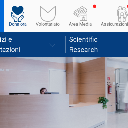
Dona ora
Volontariato
Area Media
Assicurazioni
izi e
Scientific
tazioni
Research