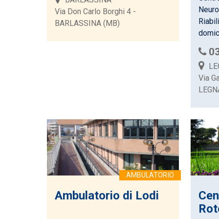
Neurop
Via Don Carlo Borghi 4 -
Riabil
BARLASSINA (MB)
domici
0
LE
Via Ga
LEGN
Ambulatorio di Lodi
Cen
Rot