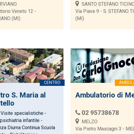
RVIANO
SANTO STEFANO TICIN
ttorio Veneto 12 -
Via Piave 9 - S. STEFANO T
IANO (MI)
(MI)
tro S. Maria al
Ambulatorio di M
tello
02 95738678
Visite specialistiche -
sichiatria infantile -
MELZO
za Diurna Continua Scuola
Via Pietro Mascagni 3 - M