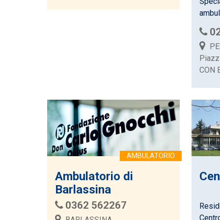
Specia
ambula
0
PE
Piazz
CON 
Ambulatorio di
Cen
Barlassina
0362 562267
Reside
Centro
BARLASSINA