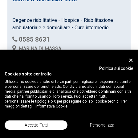
Degenze riabilitative - Hospice - Riabilitazione
ambulatoriale e domiciliare - Cure intermedie
0585 8631
MARINA DI MASSA
Via Don Gnocchi 24 - MARINA DI MASSA (MS)
Politica sui cookie
Cookies sotto controllo
Utilizziamo cookies anche di terze parti per migliorare l'esperienza utente
e personalizzare contenuti e ads. Condividiamo alcuni dati con social
media, partner pubblicitari e di analitica che potrebbero combinarli con altri
dati che hai fornito usando i loro servizi. Puoi accettarli tutti,
personalizzare le tipologie o X per proseguire coi soli cookie tecnici. Per
maggiori dettagli:
Informativa Cookie.
IRCCS Don Carlo Gnocchi
Accetta Tutti
Personalizza