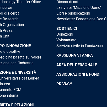
chnology Transfer Office
Dicono di noi...
 ricerca
La rivista "Missione Uomo"
ri di ricerca
Libri e pubblicazioni
ic Research
Newsletter Fondazione Don G
h Organization
SOSTIENICI
h Areas
Donazioni
h Unit
Volontariato
PO INNOVAZIONE
Servizio civile in Fondazione
e e obiettivi
RASSEGNA STAMPA
dicina basata sul valore
ione con l'industria
AREA DEL PERSONALE
IONE E UNIVERSITÀ
ASSICURAZIONI E FONDI
niversitari Post Laurea
 laurea
PRIVACY
tamento ECM
one interna
RIETÀ E RELAZIONI