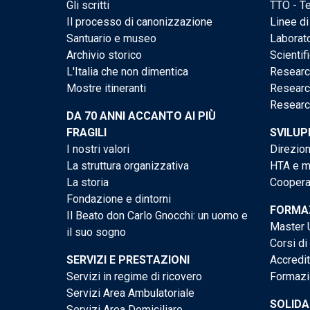
Gli scritti
TTO - Te
Il processo di canonizzazione
Linee di
Santuario e museo
Laborato
Archivio storico
Scientif
L'Italia che non dimentica
Researc
Mostre itineranti
Researc
Researc
DA 70 ANNI ACCANTO AI PIÙ
FRAGILI
SVILUP
I nostri valori
Direzion
La struttura organizzativa
HTA e me
La storia
Cooperaz
Fondazione e dintorni
FORMAZ
Il Beato don Carlo Gnocchi: un uomo e
Master U
il suo sogno
Corsi di
SERVIZI E PRESTAZIONI
Accredi
Servizi in regime di ricovero
Formazi
Servizi Area Ambulatoriale
SOLIDA
Servizi Area Domiciliare