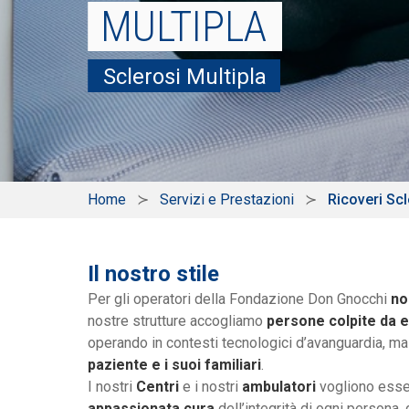
MULTIPLA
Sclerosi Multipla
Home
Servizi e Prestazioni
Ricoveri Scl
Il nostro stile
Per gli operatori della Fondazione Don Gnocchi
no
nostre strutture accogliamo
persone colpite da ev
operando in contesti tecnologici d’avanguardia, m
paziente e i suoi familiari
.
I nostri
Centri
e i nostri
ambulatori
vogliono ess
appassionata cura
dell’integrità di ogni persona, 