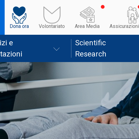
Dona ora
Volontariato
Area Media
Assicurazioni
izi e
Scientific
tazioni
Research