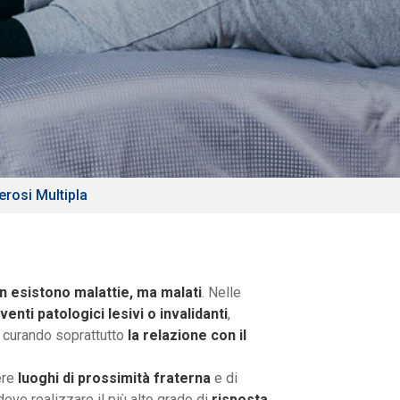
erosi Multipla
n esistono malattie, ma malati
. Nelle
enti patologici lesivi o invalidanti
,
a curando soprattutto
la relazione con il
ere
luoghi di prossimità fraterna
e di
dove realizzare il più alto grado di
risposta