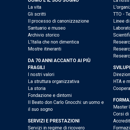
UOMO E IL SUO SOGNO
La nostr
La vita
L'organi
Gli scritti
TTO - Te
Il processo di canonizzazione
Linee di
Santuario e museo
Laborato
Archivio storico
Scientif
L'Italia che non dimentica
Researc
Mostre itineranti
Researc
Researc
DA 70 ANNI ACCANTO AI PIÙ
FRAGILI
SVILUP
I nostri valori
Direzion
La struttura organizzativa
HTA e me
La storia
Cooperaz
Fondazione e dintorni
FORMAZ
Il Beato don Carlo Gnocchi: un uomo e
Master U
il suo sogno
Corsi di
SERVIZI E PRESTAZIONI
Accredi
Servizi in regime di ricovero
Formazi