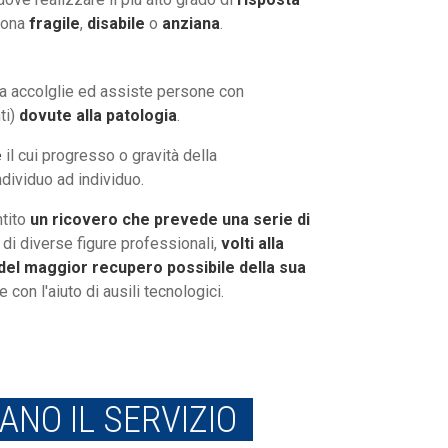
rsona
fragile
,
disabile
o
anziana
.
pla accolglie ed assiste persone con
ti)
dovute alla patologia
.
e
il cui progresso o gravità della
dividuo ad individuo.
ntito
un ricovero che prevede una serie di
 di diverse figure professionali,
volti alla
del maggior recupero possibile della sua
e con l'aiuto di ausili tecnologici.
NO IL SERVIZIO