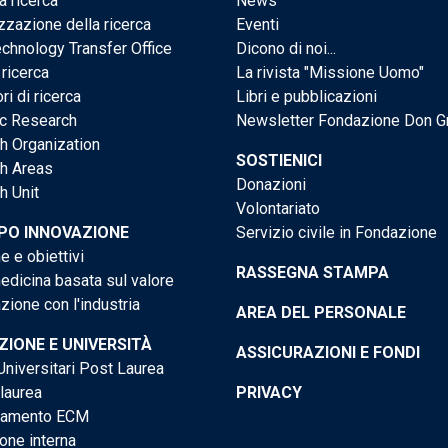
a ricerca
News
zzazione della ricerca
Eventi
chnology Transfer Office
Dicono di noi...
 ricerca
La rivista "Missione Uomo"
ri di ricerca
Libri e pubblicazioni
ic Research
Newsletter Fondazione Don G
h Organization
SOSTIENICI
h Areas
Donazioni
h Unit
Volontariato
PO INNOVAZIONE
Servizio civile in Fondazione
e e obiettivi
RASSEGNA STAMPA
dicina basata sul valore
ione con l'industria
AREA DEL PERSONALE
IONE E UNIVERSITÀ
ASSICURAZIONI E FONDI
niversitari Post Laurea
 laurea
PRIVACY
tamento ECM
one interna