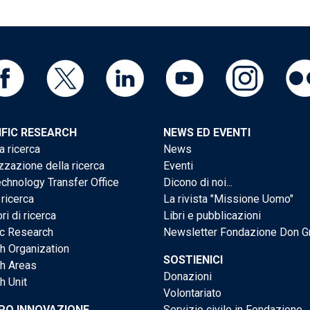
IFIC RESEARCH
NEWS ED EVENTI
a ricerca
News
zzazione della ricerca
Eventi
chnology Transfer Office
Dicono di noi...
 ricerca
La rivista "Missione Uomo"
ri di ricerca
Libri e pubblicazioni
ic Research
Newsletter Fondazione Don G
h Organization
SOSTIENICI
h Areas
Donazioni
h Unit
Volontariato
PO INNOVAZIONE
Servizio civile in Fondazione