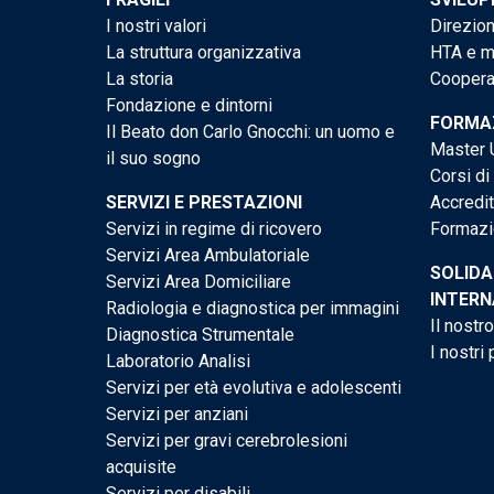
I nostri valori
Direzion
La struttura organizzativa
HTA e me
La storia
Cooperaz
Fondazione e dintorni
FORMAZ
Il Beato don Carlo Gnocchi: un uomo e
Master U
il suo sogno
Corsi di
SERVIZI E PRESTAZIONI
Accredi
Servizi in regime di ricovero
Formazi
Servizi Area Ambulatoriale
SOLIDA
Servizi Area Domiciliare
INTERN
Radiologia e diagnostica per immagini
Il nostr
Diagnostica Strumentale
I nostri 
Laboratorio Analisi
Servizi per età evolutiva e adolescenti
Servizi per anziani
Servizi per gravi cerebrolesioni
acquisite
Servizi per disabili