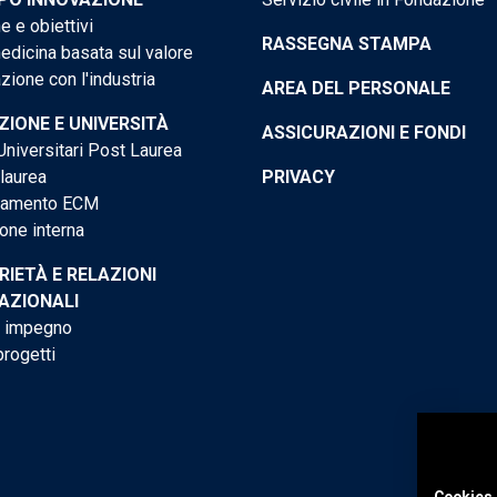
e e obiettivi
RASSEGNA STAMPA
dicina basata sul valore
ione con l'industria
AREA DEL PERSONALE
IONE E UNIVERSITÀ
ASSICURAZIONI E FONDI
niversitari Post Laurea
 laurea
PRIVACY
tamento ECM
one interna
RIETÀ E RELAZIONI
AZIONALI
o impegno
progetti