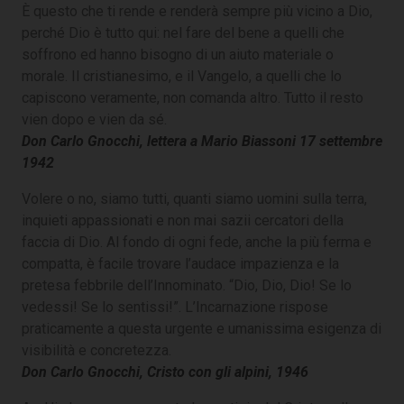
È questo che ti rende e renderà sempre più vicino a Dio,
perché Dio è tutto qui: nel fare del bene a quelli che
soffrono ed hanno bisogno di un aiuto materiale o
morale. Il cristianesimo, e il Vangelo, a quelli che lo
capiscono veramente, non comanda altro. Tutto il resto
vien dopo e vien da sé.
Don Carlo Gnocchi, lettera a Mario Biassoni 17 settembre
1942
Volere o no, siamo tutti, quanti siamo uomini sulla terra,
inquieti appassionati e non mai sazii cercatori della
faccia di Dio. Al fondo di ogni fede, anche la più ferma e
compatta, è facile trovare l’audace impazienza e la
pretesa febbrile dell’Innominato. “Dio, Dio, Dio! Se lo
vedessi! Se lo sentissi!”. L’Incarnazione rispose
praticamente a questa urgente e umanissima esigenza di
visibilità e concretezza.
Don Carlo Gnocchi, Cristo con gli alpini, 1946