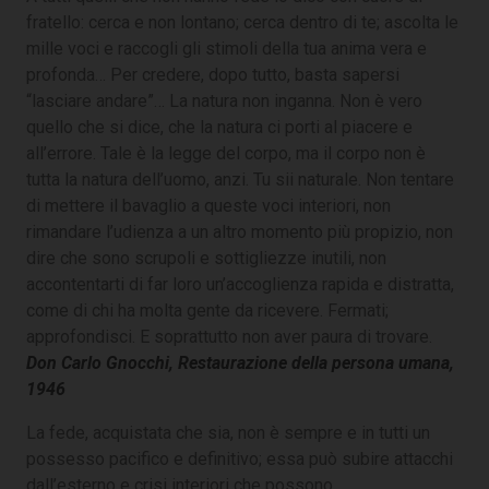
fratello: cerca e non lontano; cerca dentro di te; ascolta le
mille voci e raccogli gli stimoli della tua anima vera e
profonda… Per credere, dopo tutto, basta sapersi
“lasciare andare”… La natura non inganna. Non è vero
quello che si dice, che la natura ci porti al piacere e
all’errore. Tale è la legge del corpo, ma il corpo non è
tutta la natura dell’uomo, anzi. Tu sii naturale. Non tentare
di mettere il bavaglio a queste voci interiori, non
rimandare l’udienza a un altro momento più propizio, non
dire che sono scrupoli e sottigliezze inutili, non
accontentarti di far loro un’accoglienza rapida e distratta,
come di chi ha molta gente da ricevere. Fermati;
approfondisci. E soprattutto non aver paura di trovare.
Don Carlo Gnocchi, Restaurazione della persona umana,
1946
La fede, acquistata che sia, non è sempre e in tutti un
possesso pacifico e definitivo; essa può subire attacchi
dall’esterno e crisi interiori che possono