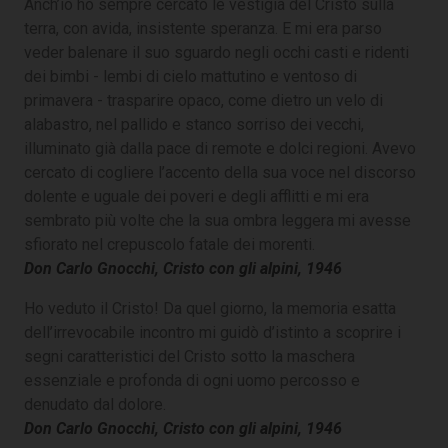
Anch’io ho sempre cercato le vestigia del Cristo sulla
terra, con avida, insistente speranza. E mi era parso
veder balenare il suo sguardo negli occhi casti e ridenti
dei bimbi - lembi di cielo mattutino e ventoso di
primavera - trasparire opaco, come dietro un velo di
alabastro, nel pallido e stanco sorriso dei vecchi,
illuminato già dalla pace di remote e dolci regioni. Avevo
cercato di cogliere l’accento della sua voce nel discorso
dolente e uguale dei poveri e degli afflitti e mi era
sembrato più volte che la sua ombra leggera mi avesse
sfiorato nel crepuscolo fatale dei morenti.
Don Carlo Gnocchi, Cristo con gli alpini, 1946
Ho veduto il Cristo! Da quel giorno, la memoria esatta
dell’irrevocabile incontro mi guidò d’istinto a scoprire i
segni caratteristici del Cristo sotto la maschera
essenziale e profonda di ogni uomo percosso e
denudato dal dolore.
Don Carlo Gnocchi, Cristo con gli alpini, 1946