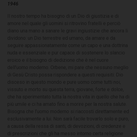
1946
Il nostro tempo ha bisogno di un Dio di giustizia e di
amore nel quale gli uomini si ritrovino fratelli e perciò
diano una mano a sanare le gravi ingiustizie che ancora li
dividono: un Dio terrestre ed umano, da amare e da
seguire appassionatamente come un capo e una dottrina
nuda e essenziale e pur capace di sostenere lo slancio
eroico e il bisogno di dedizione che è nel cuore
dell’uomo moderno. Orbene, mi pare che nessuno meglio
di Gesù Cristo possa rispondere a questi requisiti: Dio
disceso in questo mondo e pure uomo come tutti noi,
vissuto e morto su questa terra, giovane, forte e dolce,
che ha sperimentato tutta la nostra vita in quello che ha di
più umile e ci ha amato fino a morire per la nostra salute.
Bisogna che l’uomo moderno si riaccosti direttamente ed
esclusivamente a lui. Non sarà facile trovarlo solo e puro,
a causa della ressa di santi, di devozioni, di credenze e
di prescrizioni che gli ha messo intorno certa religione