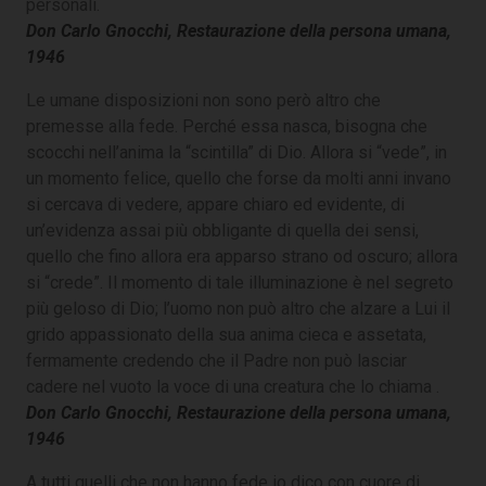
personali.
Don Carlo Gnocchi, Restaurazione della persona umana,
1946
Le umane disposizioni non sono però altro che
premesse alla fede. Perché essa nasca, bisogna che
scocchi nell’anima la “scintilla” di Dio. Allora si “vede”, in
un momento felice, quello che forse da molti anni invano
si cercava di vedere, appare chiaro ed evidente, di
un’evidenza assai più obbligante di quella dei sensi,
quello che fino allora era apparso strano od oscuro; allora
si “crede”. Il momento di tale illuminazione è nel segreto
più geloso di Dio; l’uomo non può altro che alzare a Lui il
grido appassionato della sua anima cieca e assetata,
fermamente credendo che il Padre non può lasciar
cadere nel vuoto la voce di una creatura che lo chiama .
Don Carlo Gnocchi, Restaurazione della persona umana,
1946
A tutti quelli che non hanno fede io dico con cuore di