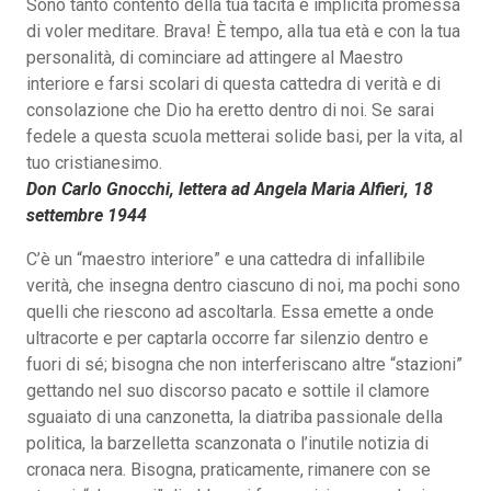
Sono tanto contento della tua tacita e implicita promessa
di voler meditare. Brava! È tempo, alla tua età e con la tua
personalità, di cominciare ad attingere al Maestro
interiore e farsi scolari di questa cattedra di verità e di
consolazione che Dio ha eretto dentro di noi. Se sarai
fedele a questa scuola metterai solide basi, per la vita, al
tuo cristianesimo.
Don Carlo Gnocchi, lettera ad Angela Maria Alfieri, 18
settembre 1944
C’è un “maestro interiore” e una cattedra di infallibile
verità, che insegna dentro ciascuno di noi, ma pochi sono
quelli che riescono ad ascoltarla. Essa emette a onde
ultracorte e per captarla occorre far silenzio dentro e
fuori di sé; bisogna che non interferiscano altre “stazioni”
gettando nel suo discorso pacato e sottile il clamore
sguaiato di una canzonetta, la diatriba passionale della
politica, la barzelletta scanzonata o l’inutile notizia di
cronaca nera. Bisogna, praticamente, rimanere con se