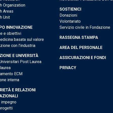
h Organization
SOSTIENICI
h Areas
Donazioni
h Unit
Volontariato
PO INNOVAZIONE
Servizio civile in Fondazione
e e obiettivi
RASSEGNA STAMPA
dicina basata sul valore
ione con l'industria
AREA DEL PERSONALE
IONE E UNIVERSITÀ
ASSICURAZIONI E FONDI
niversitari Post Laurea
 laurea
PRIVACY
tamento ECM
one interna
RIETÀ E RELAZIONI
AZIONALI
o impegno
progetti