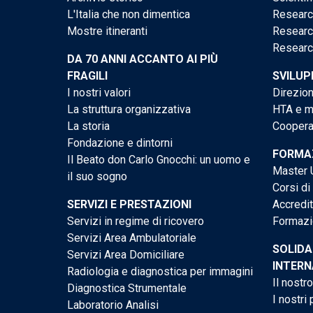
L'Italia che non dimentica
Researc
Mostre itineranti
Researc
Researc
DA 70 ANNI ACCANTO AI PIÙ
FRAGILI
SVILUP
I nostri valori
Direzion
La struttura organizzativa
HTA e me
La storia
Cooperaz
Fondazione e dintorni
FORMAZ
Il Beato don Carlo Gnocchi: un uomo e
Master U
il suo sogno
Corsi di
SERVIZI E PRESTAZIONI
Accredi
Servizi in regime di ricovero
Formazi
Servizi Area Ambulatoriale
SOLIDA
Servizi Area Domiciliare
INTERN
Radiologia e diagnostica per immagini
Il nostr
Diagnostica Strumentale
I nostri 
Laboratorio Analisi