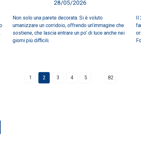
28/05/2026
Non solo una parete decorata. Si è voluto
Il
lo
umanizzare un corridoio, offrendo un’immagine che
fa
.
sostiene, che lascia entrare un po’ di luce anche nei
or
giorni più difficili.
Fo
1
2
3
4
5
…
82