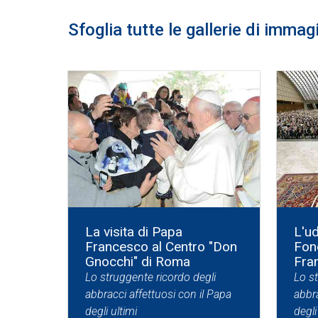
Sfoglia tutte le gallerie di immag
La visita di Papa
L'ud
Francesco al Centro "Don
Fon
Gnocchi" di Roma
Fra
Lo struggente ricordo degli
Lo s
abbracci affettuosi con il Papa
abbra
degli ultimi
degli