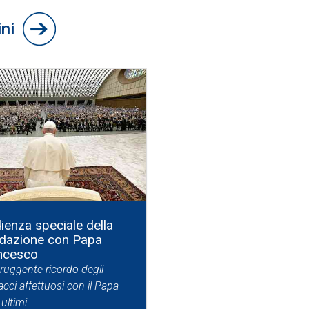
ini
ienza speciale della
dazione con Papa
ncesco
truggente ricordo degli
cci affettuosi con il Papa
 ultimi