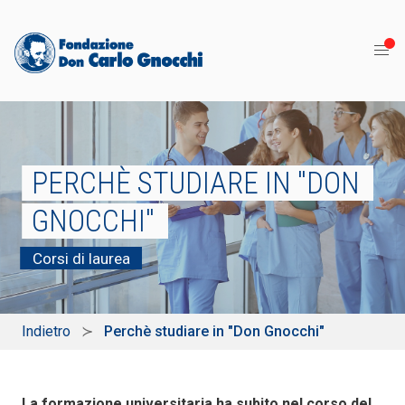
PERCHÈ STUDIARE IN "DON
GNOCCHI"
Corsi di laurea
Indietro
Perchè studiare in "Don Gnocchi"
La formazione universitaria ha subito nel corso del