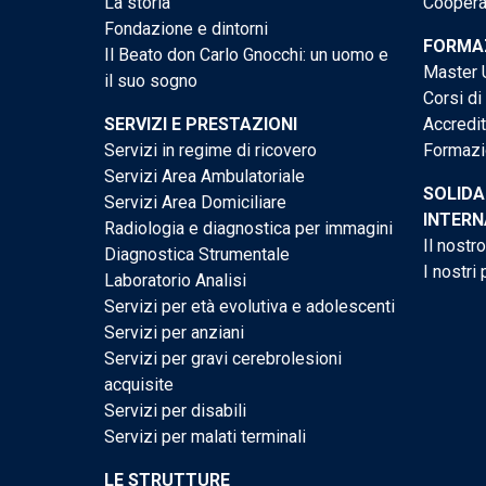
La storia
Cooperaz
Fondazione e dintorni
FORMAZ
Il Beato don Carlo Gnocchi: un uomo e
Master U
il suo sogno
Corsi di
SERVIZI E PRESTAZIONI
Accredi
Servizi in regime di ricovero
Formazi
Servizi Area Ambulatoriale
SOLIDA
Servizi Area Domiciliare
INTERN
Radiologia e diagnostica per immagini
Il nostr
Diagnostica Strumentale
I nostri 
Laboratorio Analisi
Servizi per età evolutiva e adolescenti
Servizi per anziani
Servizi per gravi cerebrolesioni
acquisite
Servizi per disabili
Servizi per malati terminali
LE STRUTTURE