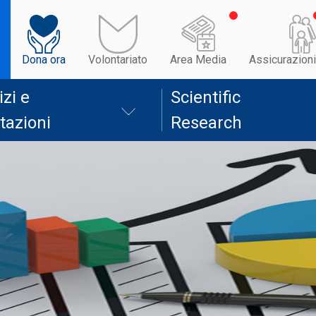
Dona ora
Volontariato
Area Media
Assicurazioni
izi e
Scientific
tazioni
Research