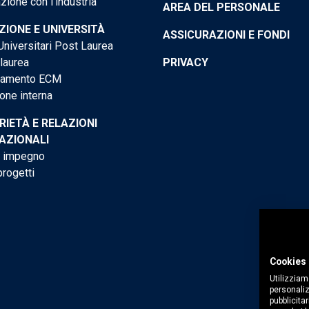
ione con l'industria
AREA DEL PERSONALE
IONE E UNIVERSITÀ
ASSICURAZIONI E FONDI
niversitari Post Laurea
 laurea
PRIVACY
tamento ECM
one interna
RIETÀ E RELAZIONI
AZIONALI
o impegno
progetti
Cookies 
Utilizziam
personaliz
pubblicitar