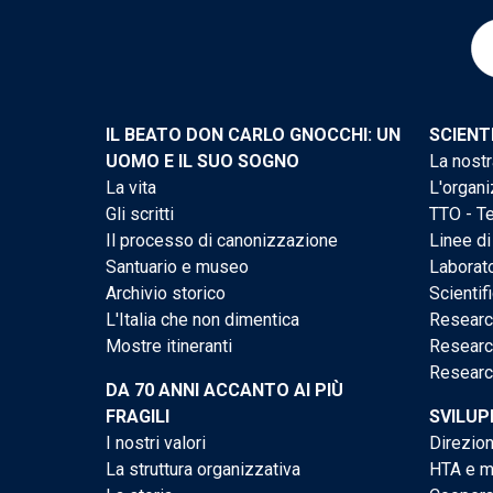
IL BEATO DON CARLO GNOCCHI: UN
SCIENT
UOMO E IL SUO SOGNO
La nostr
La vita
L'organi
Gli scritti
TTO - Te
Il processo di canonizzazione
Linee di
Santuario e museo
Laborato
Archivio storico
Scientif
L'Italia che non dimentica
Researc
Mostre itineranti
Researc
Researc
DA 70 ANNI ACCANTO AI PIÙ
FRAGILI
SVILUP
I nostri valori
Direzion
La struttura organizzativa
HTA e me