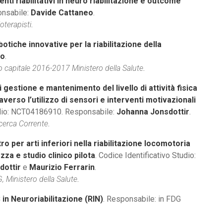
ti riabilitativi in neuro riabilitazione e outcome
onsabile:
Davide Cattaneo
.
oterapisti
.
botiche innovative per la riabilitazione della
eo
.
 capitale 2016-2017 Ministero della Salute
.
 gestione e mantenimento del livello di attività fisica
averso l’utilizzo di sensori e interventi motivazionali
tudio: NCT04186910. Responsabile:
Johanna Jonsdottir
.
icerca Corrente
.
ro per arti inferiori nella riabilitazione locomotoria
rezza e studio clinico pilota
. Codice Identificativo Studio:
dottir
e
Maurizio Ferrarin
.
 Ministero della Salute
.
 in Neuroriabilitazione (RIN)
. Responsabile: in FDG