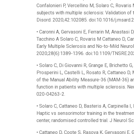
Confalonieri P, Vercellino M, Solaro C, Rovari
subjects with multiple sclerosis: Validation of
Disord. 2020;42:102085. doi:10.1016/j.msard
• Caronni A, Gervasoni E, Ferrarin M, Anastasi D,
Tacchino A Solaro C, Rovaris M Cattaneo D, Carp
Early Multiple Sclerosis and No-to-Mild Neurol
2020;28(6):1389-1396. doi:10.1109/TNSRE.2
• Solaro C, Di Giovanni R, Grange E, Brichetto G
Prosperini L, Castelli L, Rosato R, Cattaneo D,
of the Manual Ability Measure-36 (MAM-36) and
function in patients with multiple sclerosis. 
020-04263-2.
• Solaro C, Cattaneo D, Basteris A, Carpinella I,
Haptic vs sensorimotor training in the treatmen
center, randomised controlled trial. J Neurol 
• Cattaneo D, Coote S, Rasova K, Gervasoni E,