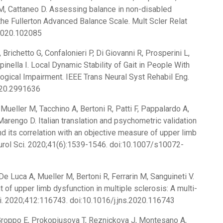
s M, Cattaneo D. Assessing balance in non-disabled
 the Fullerton Advanced Balance Scale. Mult Scler Relat
.2020.102085
 Brichetto G, Confalonieri P, Di Giovanni R, Prosperini L,
inella I. Local Dynamic Stability of Gait in People With
ogical Impairment. IEEE Trans Neural Syst Rehabil Eng.
020.2991636
, Mueller M, Tacchino A, Bertoni R, Patti F, Pappalardo A,
 Marengo D. Italian translation and psychometric validation
 its correlation with an objective measure of upper limb
Neurol Sci. 2020;41(6):1539-1546. doi:10.1007/s10072-
 De Luca A, Mueller M, Bertoni R, Ferrarin M, Sanguineti V.
t of upper limb dysfunction in multiple sclerosis: A multi-
Sci. 2020;412:116743. doi:10.1016/j.jns.2020.116743
 Groppo E, Prokopiusova T, Reznickova J, Montesano A,