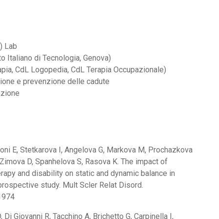
) Lab
o Italiano di Tecnologia, Genova)
erapia, CdL Logopedia, CdL Terapia Occupazionale)
izione e prevenzione delle cadute
azione
soni E, Stetkarova I, Angelova G, Markova M, Prochazkova
 Zimova D, Spanhelova S, Rasova K. The impact of
erapy and disability on static and dynamic balance in
prospective study. Mult Scler Relat Disord.
1974
Di Giovanni R, Tacchino A, Brichetto G, Carpinella I,