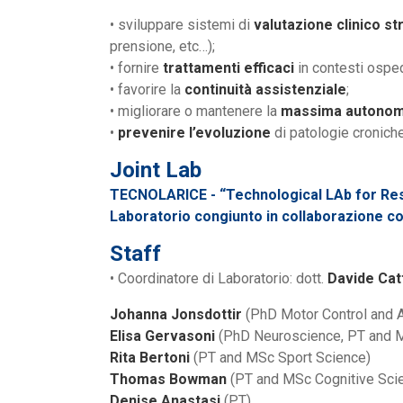
• sviluppare sistemi di
valutazione clinico s
prensione, etc…);
• fornire
trattamenti efficaci
in contesti ospeda
• favorire la
continuità assistenziale
;
• migliorare o mantenere la
massima autonomi
•
prevenire l’evoluzione
di patologie cronich
Joint Lab
TECNOLARICE - “Technological LAb for Rese
Laboratorio congiunto in collaborazione c
Staff
• Coordinatore di Laboratorio: dott.
Davide Cat
Johanna Jonsdottir
(PhD Motor Control and A
Elisa Gervasoni
(PhD Neuroscience, PT and M
Rita Bertoni
(PT and MSc Sport Science)
Thomas Bowman
(PT and MSc Cognitive Sci
Denise Anastasi
(PT)