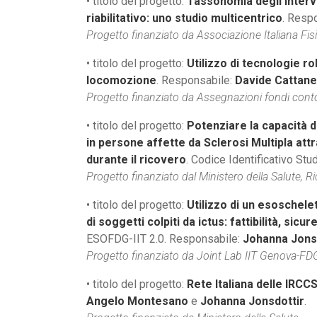
• titolo del progetto:
Tassonomia degli interven
riabilitativo: uno studio multicentrico
. Resp
Progetto finanziato da Associazione Italiana Fisi
• titolo del progetto:
Utilizzo di tecnologie ro
locomozione
. Responsabile:
Davide Cattan
Progetto finanziato da Assegnazioni fondi conto
• titolo del progetto:
Potenziare la capacità di
in persone affette da Sclerosi Multipla attr
durante il ricovero
. Codice Identificativo S
Progetto finanziato dal Ministero della Salute, R
• titolo del progetto:
Utilizzo di un esoschelet
di soggetti colpiti da ictus: fattibilità, sicu
ESOFDG-IIT 2.0. Responsabile:
Johanna Jons
Progetto finanziato da Joint Lab IIT Genova-FDG,
• titolo del progetto:
Rete Italiana delle IRCCS
Angelo Montesano
e
Johanna Jonsdottir
.