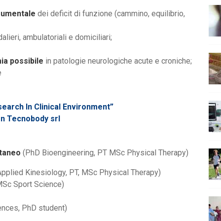
trumentale
dei deficit di funzione (cammino, equilibrio,
lieri, ambulatoriali e domiciliari;
a possibile
in patologie neurologiche acute e croniche;
e
arch In Clinical Environment”
on Tecnobody srl
taneo
(PhD Bioengineering, PT MSc Physical Therapy)
pplied Kinesiology, PT, MSc Physical Therapy)
Sc Sport Science)
ences, PhD student)