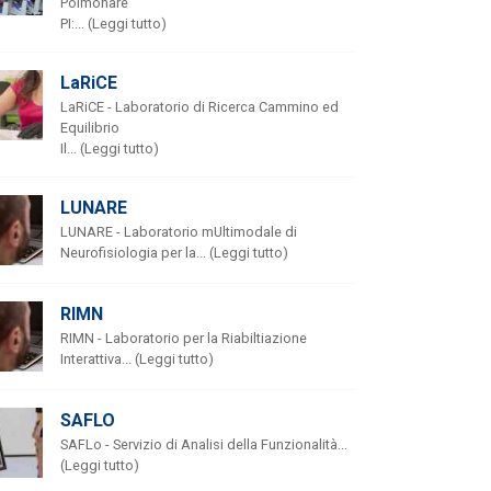
Polmonare
PI:... (Leggi tutto)
LaRiCE
LaRiCE - Laboratorio di Ricerca Cammino ed
Equilibrio
Il... (Leggi tutto)
LUNARE
LUNARE - Laboratorio mUltimodale di
Neurofisiologia per la... (Leggi tutto)
RIMN
RIMN - Laboratorio per la Riabiltiazione
Interattiva... (Leggi tutto)
SAFLO
SAFLo - Servizio di Analisi della Funzionalità...
(Leggi tutto)