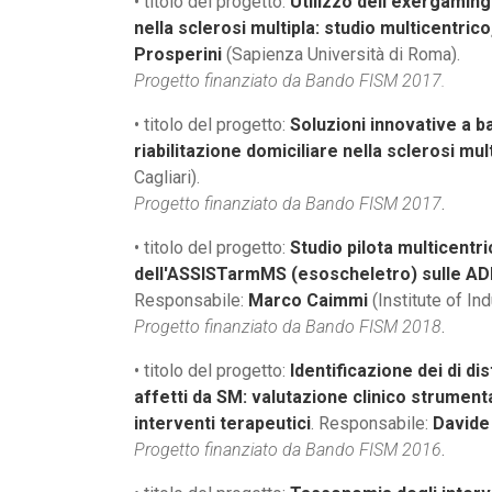
• titolo del progetto:
Utilizzo dell'exergaming
nella sclerosi multipla: studio multicentrico
Prosperini
(Sapienza Università di Roma).
Progetto finanziato da Bando FISM 2017.
• titolo del progetto:
Soluzioni innovative a b
riabilitazione domiciliare nella sclerosi mul
Cagliari).
Progetto finanziato da Bando FISM 2017
.
• titolo del progetto:
Studio pilota multicentric
dell'ASSISTarmMS (esoscheletro) sulle ADL 
Responsabile:
Marco Caimmi
(Institute of In
Progetto finanziato da Bando FISM 2018
.
• titolo del progetto:
Identificazione dei di di
affetti da SM: valutazione clinico strumenta
interventi terapeutici
. Responsabile:
Davide
Progetto finanziato da Bando FISM 2016
.