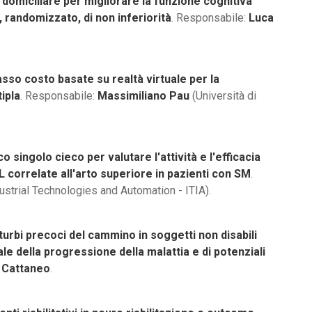
 domiciliare per migliorare la funzione cognitiva
, randomizzato, di non inferiorità
. Responsabile:
Luca
asso costo basate su realtà virtuale per la
tipla
. Responsabile:
Massimiliano Pau
(Università di
o singolo cieco per valutare l'attività e l'efficacia
correlate all'arto superiore in pazienti con SM
.
dustrial Technologies and Automation - ITIA).
sturbi precoci del cammino in soggetti non disabili
le della progressione della malattia e di potenziali
 Cattaneo
.