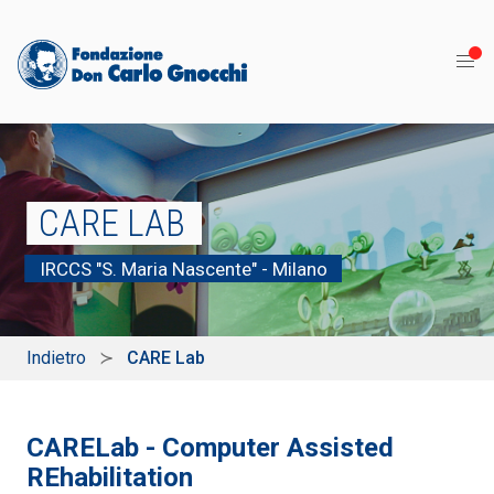
CARE LAB
IRCCS "S. Maria Nascente" - Milano
Indietro
CARE Lab
CARELab - Computer Assisted
REhabilitation