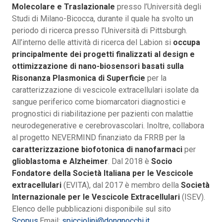
Molecolare e Traslazionale
presso l’Università degli
Studi di Milano-Bicocca, durante il quale ha svolto un
periodo di ricerca presso l’Università di Pittsburgh.
All’interno delle attività di ricerca del Labion si
occupa
principalmente dei progetti finalizzati al design e
ottimizzazione di nano-biosensori basati sulla
Risonanza Plasmonica di Superficie
per la
caratterizzazione di vescicole extracellulari isolate da
sangue periferico come biomarcatori diagnostici e
prognostici di riabilitazione per pazienti con malattie
neurodegenerative e cerebrovascolari. Inoltre, collabora
al progetto NEVERMIND finanziato da FRRB per la
caratterizzazione biofotonica di nanofarmaci
per
glioblastoma e Alzheimer
. Dal 2018 è
Socio
Fondatore della Società Italiana per le Vescicole
extracellulari
(EVITA), dal 2017 è membro della
Società
Internazionale per le Vescicole Extracellulari
(ISEV).
Elenco delle pubblicazioni disponibile sul sito
Scopus
.Email:
spicciolini@dongnocchi.it