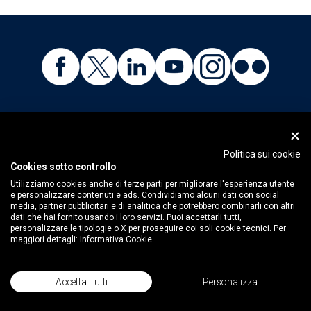
IL BEATO DON CARLO GNOCCHI: UN UOMO E IL SUO
SOGNO
La vita
Politica sui cookie
Cookies sotto controllo
Gli scritti
Utilizziamo cookies anche di terze parti per migliorare l'esperienza utente
Il processo di canonizzazione
e personalizzare contenuti e ads. Condividiamo alcuni dati con social
Santuario e museo
media, partner pubblicitari e di analitica che potrebbero combinarli con altri
dati che hai fornito usando i loro servizi. Puoi accettarli tutti,
Archivio storico
personalizzare le tipologie o X per proseguire coi soli cookie tecnici. Per
L'Italia che non dimentica
maggiori dettagli:
Informativa Cookie.
Mostre itineranti
DA 70 ANNI ACCANTO AI PIÙ FRAGILI
Accetta Tutti
Personalizza
I nostri valori