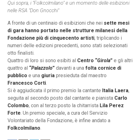
Qui sopra, i "Folkcolmilano" e un momento delle esibizioni
nelle RSA "Don Gnocchi"
A fronte di un centinaio di esibizioni che nei
sette mesi
di gara hanno portato nelle strutture milanesi della
Fondazione più di cinquecento artisti
, triplicando i
numeri delle edizioni precedenti, sono stati selezionati
otto finalisti.
Quattro di loro si sono esibiti al
Centro “
Girola
”
e gli altri
quattro al
“
Palazzolo
”
davanti a una
folta cornice di
pubblico
e una
giuria
presieduta dal maestro
Francesco Corti
.
Si è aggiudicata il primo premio la cantante
Italia Laera
,
seguita al secondo posto dal cantante e pianista
Carlo
Colombo
, con al terzo posto la chitarrista
Lila Perez
Forte
. Un premio speciale, a cura del Servizio
Volontariato della Fondazione, è infine andato a
Folkcolmilano
.