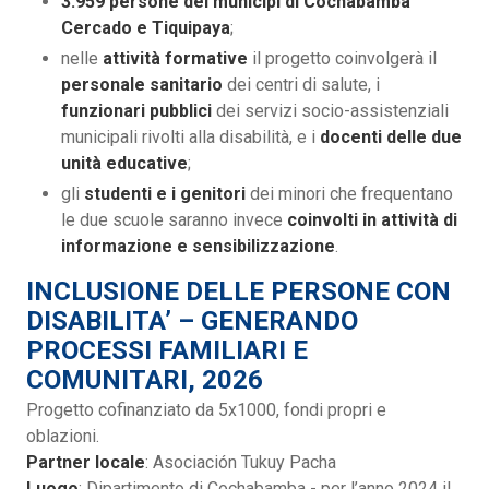
3.959 persone dei municipi di Cochabamba
Cercado e Tiquipaya
;
nelle
attività formative
il progetto coinvolgerà il
personale sanitario
dei centri di salute, i
funzionari pubblici
dei servizi socio-assistenziali
municipali rivolti alla disabilità, e i
docenti delle due
unità educative
;
gli
studenti e i genitori
dei minori che frequentano
le due scuole saranno invece
coinvolti in attività di
informazione e sensibilizzazione
.
INCLUSIONE DELLE PERSONE CON
DISABILITA’ – GENERANDO
PROCESSI FAMILIARI E
COMUNITARI, 2026
Progetto cofinanziato da 5x1000, fondi propri e
oblazioni.
Partner locale
: Asociación Tukuy Pacha
Luogo
: Dipartimento di Cochabamba - per l’anno 2024 il