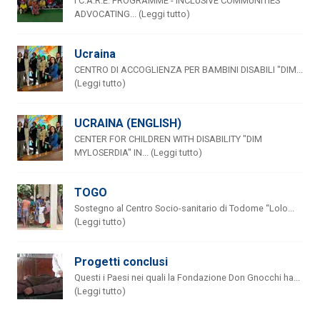
I C.A.R.E. PROGRAMME - INCLUSIVE COMMUNITIES
ADVOCATING... (Leggi tutto)
Ucraina
CENTRO DI ACCOGLIENZA PER BAMBINI DISABILI "DIM...
(Leggi tutto)
UCRAINA (ENGLISH)
CENTER FOR CHILDREN WITH DISABILITY "DIM
MYLOSERDIA" IN... (Leggi tutto)
TOGO
Sostegno al Centro Socio-sanitario di Todome “Lolo...
(Leggi tutto)
Progetti conclusi
Questi i Paesi nei quali la Fondazione Don Gnocchi ha...
(Leggi tutto)