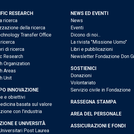
IFIC RESEARCH
NEWS ED EVENTI
a ricerca
News
zzazione della ricerca
Eventi
chnology Transfer Office
Dicono di noi...
 ricerca
La rivista "Missione Uomo"
ri di ricerca
Libri e pubblicazioni
ic Research
Newsletter Fondazione Don G
h Organization
SOSTIENICI
h Areas
Donazioni
h Unit
Volontariato
PO INNOVAZIONE
Servizio civile in Fondazione
e e obiettivi
RASSEGNA STAMPA
dicina basata sul valore
ione con l'industria
AREA DEL PERSONALE
IONE E UNIVERSITÀ
ASSICURAZIONI E FONDI
niversitari Post Laurea