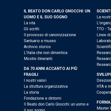
IL BEATO DON CARLO GNOCCHI: UN
SCIENT
UOMO E IL SUO SOGNO
La nostr
La vita
L'organi
Gli scritti
TTO - Te
Il processo di canonizzazione
Linee di
Santuario e museo
Laborato
Archivio storico
Scientif
L'Italia che non dimentica
Researc
Mostre itineranti
Researc
Researc
DA 70 ANNI ACCANTO AI PIÙ
FRAGILI
SVILUP
I nostri valori
Direzion
La struttura organizzativa
HTA e me
La storia
Cooperaz
Fondazione e dintorni
FORMAZ
Il Beato don Carlo Gnocchi: un uomo e
Master U
il suo sogno