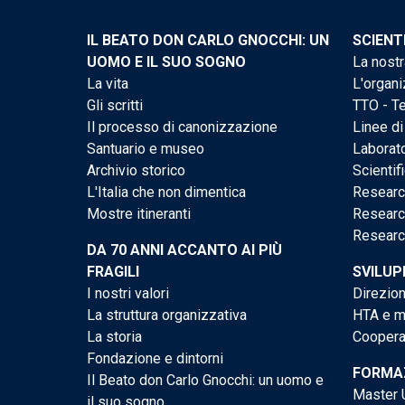
IL BEATO DON CARLO GNOCCHI: UN
SCIENT
UOMO E IL SUO SOGNO
La nostr
La vita
L'organi
Gli scritti
TTO - Te
Il processo di canonizzazione
Linee di
Santuario e museo
Laborato
Archivio storico
Scientif
L'Italia che non dimentica
Researc
Mostre itineranti
Researc
Researc
DA 70 ANNI ACCANTO AI PIÙ
FRAGILI
SVILUP
I nostri valori
Direzion
La struttura organizzativa
HTA e me
La storia
Cooperaz
Fondazione e dintorni
FORMAZ
Il Beato don Carlo Gnocchi: un uomo e
Master U
il suo sogno