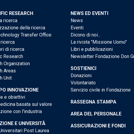
IFIC RESEARCH
NEWS ED EVENTI
a ricerca
News
zzazione della ricerca
Eventi
chnology Transfer Office
Dicono di noi...
 ricerca
La rivista "Missione Uomo"
ri di ricerca
Libri e pubblicazioni
ic Research
Newsletter Fondazione Don G
h Organization
SOSTIENICI
h Areas
Donazioni
h Unit
Volontariato
PO INNOVAZIONE
Servizio civile in Fondazione
e e obiettivi
RASSEGNA STAMPA
dicina basata sul valore
ione con l'industria
AREA DEL PERSONALE
IONE E UNIVERSITÀ
ASSICURAZIONI E FONDI
niversitari Post Laurea