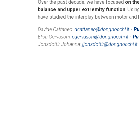
Over the past decade, we have focused
on th
balance and upper extremity function
. Usin
have studied the interplay between motor and br
Davide Cattaneo:
dcattaneo@dongnocchi.it
-
Pu
Elisa Gervasoni:
egervasoni@dongnocchi.it
-
Pu
Jonsdottir Johanna:
jjonsdottir@dongnocchi.it