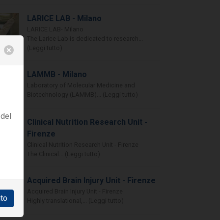
LARICE LAB - Milano
LARICE LAB- Milano
The Larice Lab is dedicated to research...
(Leggi tutto)
LAMMB - Milano
Laboratory of Molecular Medicine and
Biotechnology (LAMMB)... (Leggi tutto)
 del
Clinical Nutrition Research Unit -
Firenze
Clinical Nutrition Research Unit - Firenze
The Clinical... (Leggi tutto)
Acquired Brain Injury Unit - Firenze
Acquired Brain Injury Unit - Firenze
ito
Highly translational,... (Leggi tutto)