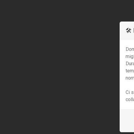
🛠
Dom
migl
Dur
tem
nor
Ci s
col