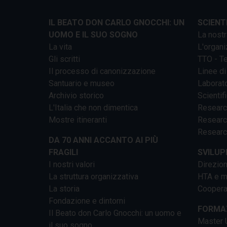
IL BEATO DON CARLO GNOCCHI: UN
SCIENT
UOMO E IL SUO SOGNO
La nostr
La vita
L'organi
Gli scritti
TTO - Te
Il processo di canonizzazione
Linee di
Santuario e museo
Laborato
Archivio storico
Scientif
L'Italia che non dimentica
Researc
Mostre itineranti
Researc
Researc
DA 70 ANNI ACCANTO AI PIÙ
FRAGILI
SVILUP
I nostri valori
Direzion
La struttura organizzativa
HTA e me
La storia
Cooperaz
Fondazione e dintorni
FORMAZ
Il Beato don Carlo Gnocchi: un uomo e
Master U
il suo sogno