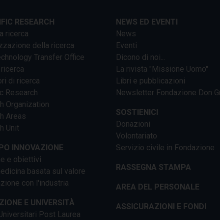
IFIC RESEARCH
NEWS ED EVENTI
a ricerca
News
zzazione della ricerca
Eventi
chnology Transfer Office
Dicono di noi...
 ricerca
La rivista "Missione Uomo"
ri di ricerca
Libri e pubblicazioni
ic Research
Newsletter Fondazione Don G
h Organization
SOSTIENICI
h Areas
Donazioni
h Unit
Volontariato
PO INNOVAZIONE
Servizio civile in Fondazione
e e obiettivi
RASSEGNA STAMPA
dicina basata sul valore
ione con l'industria
AREA DEL PERSONALE
IONE E UNIVERSITÀ
ASSICURAZIONI E FONDI
niversitari Post Laurea