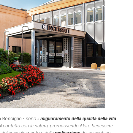
a Rescigno -
sono il
miglioramento della qualità della vita
 e il contatto con la natura, promuovendo il loro benessere
o del coinvolgimento e della
motivazione
dei pazienti nei