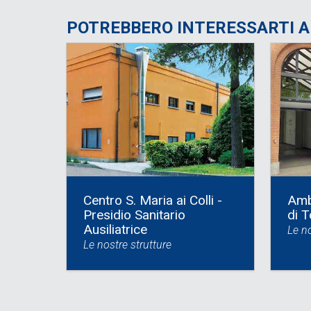
POTREBBERO INTERESSARTI 
Centro S. Maria ai Colli -
Amb
Presidio Sanitario
di T
Ausiliatrice
Le no
Le nostre strutture