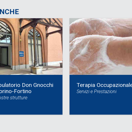
ANCHE
ulatorio Don Gnocchi
Terapia Occupazional
orino-Fortino
Servizi e Prestazioni
stre strutture