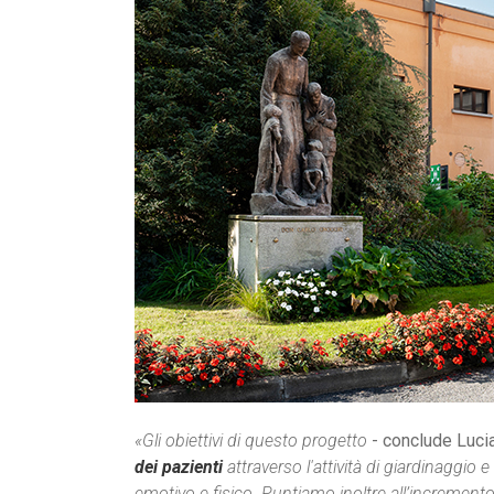
«Gli obiettivi di questo progetto
- conclude Luci
dei pazienti
attraverso l'attività di giardinaggio
emotivo e fisico. Puntiamo inoltre all’increment