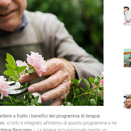
mettere a frutto i benefici del programma di terapia
tro:
«L’orto è integrato all’interno di questo programma e ne
ntinua Rescigno -.
La terapia occupazionale riveste un