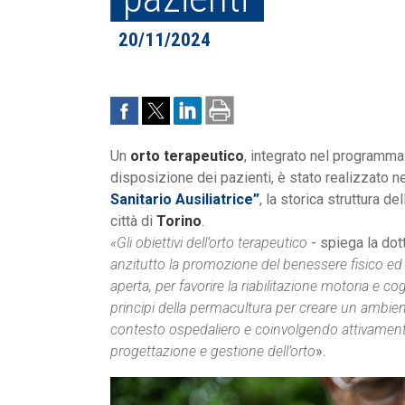
20/11/2024
Un
orto terapeutico
, integrato nel programma
disposizione dei pazienti, è stato realizzato n
Sanitario Ausiliatrice”
, la storica struttura 
città di
Torino
.
«Gli obiettivi dell’orto terapeutico
- spiega la do
anzitutto la promozione del benessere fisico ed em
aperta, per favorire la riabilitazione motoria e co
principi della permacultura per creare un ambient
contesto ospedaliero e coinvolgendo attivamente
progettazione e gestione dell’orto
».