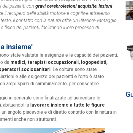
e dei pazienti con
gravi cerebrolesioni acquisite
,
lesioni
ce il recupero delle abilità motorie e cognitive attraverso
ntesto, il contatto con la natura offre un ulteriore vantaggio
isico dei pazienti, facilitando il loro processo di
ra insieme"
sono state valutate le esigenze e le capacità dei pazienti,
ito da
medici, terapisti occupazionali, logopedisti,
 operatori sociosanitari
. Le colture sono state
azioni e alle esigenze dei pazienti e l’orto è stato
con ampi spazi di camminamento, per consentire
Gu
naggio in generale sono finalizzate ad aumentare le
, abituandoli a
lavorare insieme a tutte le figure
e un angolo piacevole e di diretto contatto con la natura in
omenti anche non strutturati.