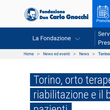
Prenota
Serv
La Fondazione
Pres
Home
News ed eventi
News
Torino
Torino, orto terap
riabilitazione e il
pazienti