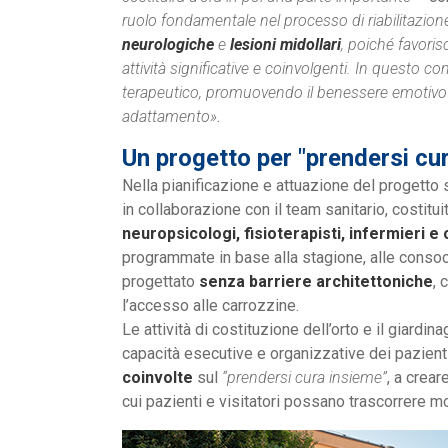
ruolo fondamentale nel processo di riabilitazion
neurologiche
e
lesioni midollari
, poiché favoris
attività significative e coinvolgenti. In questo co
terapeutico, promuovendo il benessere emotivo e f
adattamento»
.
Un progetto per "prendersi cu
Nella pianificazione e attuazione del progetto 
in collaborazione con il team sanitario, costitu
neuropsicologi, fisioterapisti, infermieri e
programmate in base alla stagione, alle consoci
progettato
senza barriere architettoniche
, 
l’accesso alle carrozzine.
Le attività di costituzione dell’orto e il giardi
capacità esecutive e organizzative dei pazienti
coinvolte
sul
“prendersi cura insieme”
, a crear
cui pazienti e visitatori possano trascorrere m