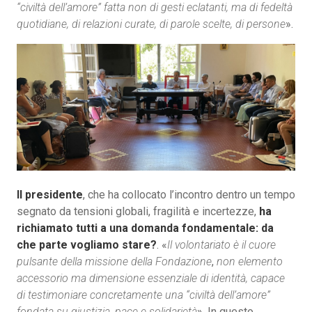
“civiltà dell’amore” fatta non di gesti eclatanti, ma di fedeltà
quotidiane, di relazioni curate, di parole scelte, di persone
».
Il presidente
, che ha collocato l’incontro dentro un tempo
segnato da tensioni globali, fragilità e incertezze,
ha
richiamato tutti a una domanda fondamentale: da
che parte vogliamo stare?
. «
Il volontariato è il cuore
pulsante della missione della Fondazione
,
non elemento
accessorio ma dimensione essenziale di identità, capace
di testimoniare concretamente una “civiltà dell’amore”
fondata su giustizia, pace e solidarietà
». In questo