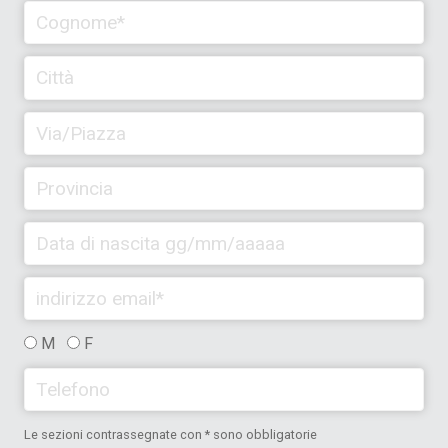
M
F
Le sezioni contrassegnate con * sono obbligatorie