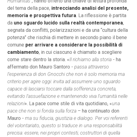
Humanitas
", hanno offerto una chiave di lettura profonda
del tema della pace,
intrecciando analisi del presente,
memoria e prospettiva futura
. La riflessione è partita
da
uno sguardo lucido sulla realtà contemporanea
,
segnata da conflitti, polarizzazioni e da una “cultura della
potenza” che rischia di mettere in secondo piano il bene
comune
per arrivare a considerare la possibilità di
cambiamento
, in cui ciascuno è chiamato a scegliere
come stare dentro la storia. «
Il richiamo alla storia
- ha
affermato don Mauro Santoro -
passa attraverso
l’esperienza di don Gnocchi che non è solo memoria ma
criterio per agire oggi: invita ad assumere uno sguardo
capace di lasciarsi toccare dalla sofferenza concreta,
evitando l’assuefazione e mantenendo viva l’umanità nelle
relazioni
». La pace come stile di vita quotidiano, «
una
pace che non si fonda sulla forza
– ha continuato don
Mauro -
ma su fiducia, giustizia e dialogo. Per voi referenti
del volontariato, questo si traduce in una responsabilità
precisa: essere, nei propri contesti, costruttori di quella