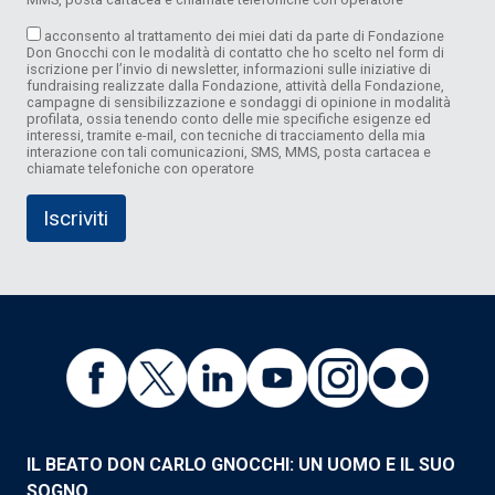
acconsento al trattamento dei miei dati da parte di Fondazione
Don Gnocchi con le modalità di contatto che ho scelto nel form di
iscrizione per l’invio di newsletter, informazioni sulle iniziative di
fundraising realizzate dalla Fondazione, attività della Fondazione,
campagne di sensibilizzazione e sondaggi di opinione in modalità
profilata, ossia tenendo conto delle mie specifiche esigenze ed
interessi, tramite e-mail, con tecniche di tracciamento della mia
interazione con tali comunicazioni, SMS, MMS, posta cartacea e
chiamate telefoniche con operatore
IL BEATO DON CARLO GNOCCHI: UN UOMO E IL SUO
SOGNO