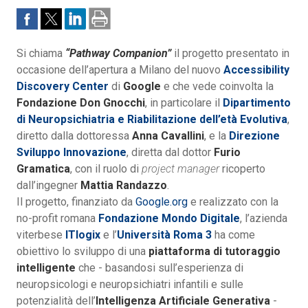
Si chiama
“Pathway Companion”
il progetto presentato in
occasione dell’apertura a Milano del nuovo
Accessibility
Discovery Center
di
Google
e che vede coinvolta la
Fondazione Don Gnocchi
, in particolare il
Dipartimento
di Neuropsichiatria e Riabilitazione dell’età Evolutiva
,
diretto dalla dottoressa
Anna Cavallini
, e la
Direzione
Sviluppo Innovazione
, diretta dal dottor
Furio
Gramatica
, con il ruolo di
project manager
ricoperto
dall’ingegner
Mattia Randazzo
.
Il progetto, finanziato da
Google.org
e realizzato con la
no-profit romana
Fondazione Mondo Digitale
, l’azienda
viterbese
ITlogix
e l’
Università Roma 3
ha come
obiettivo lo sviluppo di una
piattaforma di tutoraggio
intelligente
che - basandosi sull’esperienza di
neuropsicologi e neuropsichiatri infantili e sulle
potenzialità dell’
Intelligenza Artificiale Generativa
-