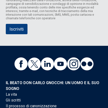
fundraising realizzate dalla Fondazione, attività della Fondazione,
campagne di sensibilizzazione e sondaggi di opinione in modalità
profilata, ossia tenendo conto delle mie specifiche esigenze ed
interessi, tramite e-mail, con tecniche di tracciamento della mia
interazione con tali comunicazioni, SMS, MMS, posta cartacea e
chiamate telefoniche con operatore
IL BEATO DON CARLO GNOCCHI: UN UOMO E IL SUO
SOGNO
La vita
Gli scritti
Il processo di canonizzazione