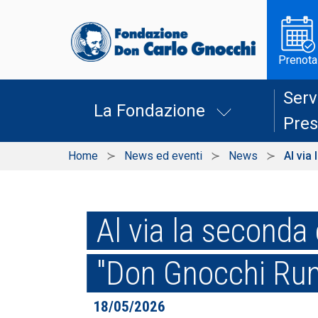
Prenota
Serv
La Fondazione
Pres
Home
News ed eventi
News
Al via
Al via la seconda 
"Don Gnocchi Run
18/05/2026