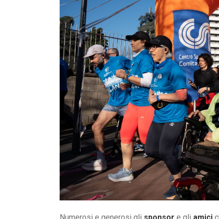
Numerosi e generosi gli
sponsor
e gli
amici
c