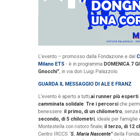
L’evento – promosso dalla Fondazione e dal
C
Milano ETS
- è in programma
DOMENICA 7 G
Gnocchi”
, in via don Luigi Palazzolo.
GUARDA IL MESSAGGIO DI ALE E FRANZ
L'evento è aperto a tutti,
ai runner più espert
camminata solidale
.
Tre i percorsi
che perme
benessere:
il primo, di un chilometro
, senza 
secondo, di 5 chilometri
, ideale per famiglie
Montestella con ristoro finale;
il terzo, di 12 c
Centro IRCCS
“
S. Maria Nascente”
della Fondaz