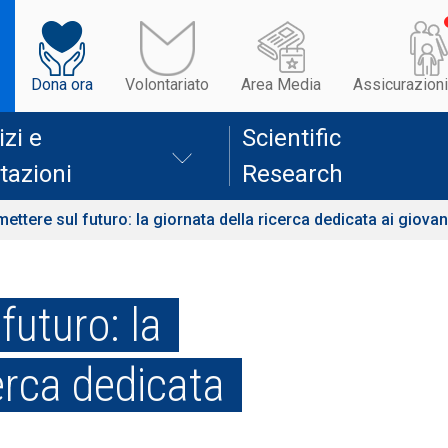
Dona ora
Volontariato
Area Media
Assicurazioni
izi e
Scientific
tazioni
Research
ttere sul futuro: la giornata della ricerca dedicata ai giovan
uturo: la
erca dedicata