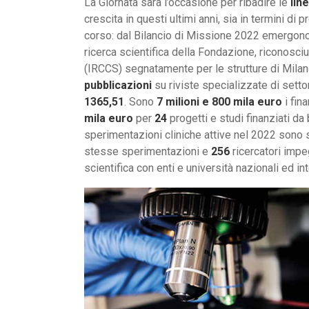
La Giornata sarà l’occasione per ribadire le
lin
crescita in questi ultimi anni, sia in termini di
corso: dal Bilancio di Missione 2022 emergono i
ricerca scientifica della Fondazione, riconosciu
(IRCCS) segnatamente per le strutture di Milan
pubblicazioni
su riviste specializzate di sett
1365,51
. Sono
7 milioni e 800 mila euro
i fin
mila euro
per
24
progetti e studi finanziati da 
sperimentazioni cliniche attive nel 2022 sono 
stesse sperimentazioni e
256
ricercatori impeg
scientifica con enti e università nazionali ed int