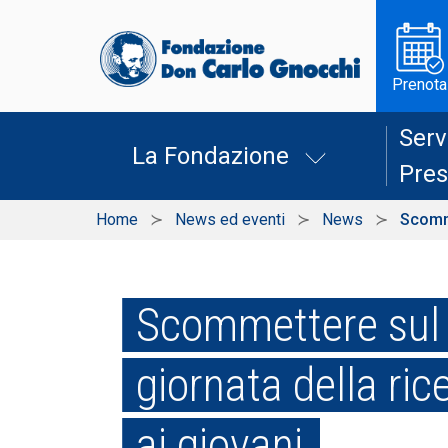
Prenota
Serv
La Fondazione
Pres
Home
News ed eventi
News
Scomme
Scommettere sul f
giornata della ric
ai giovani