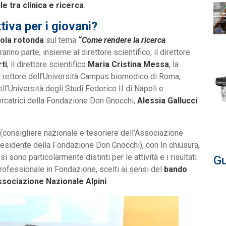
e tra clinica e ricerca
.
tiva per i giovani?
ola rotonda
sul tema
“
Come rendere la ricerca
ranno parte, insieme al direttore scientifico, il direttore
ti
, il direttore scientifico
Maria Cristina Messa
, la
il rettore dell’Università Campus biomedico di Roma,
ll’Università degli Studi Federico II di Napoli e
icercatrici della Fondazione Don Gnocchi,
Alessia Gallucci
(consigliere nazionale e tesoriere dell’Associazione
esidente della Fondazione Don Gnocchi), con In chiusura,
i sono particolarmente distinti per le attività e i risultati
Gu
professionale in Fondazione, scelti ai sensi del
bando
sociazione Nazionale Alpini
.