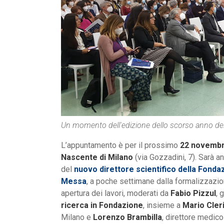
Un momento dell'edizione dello scorso anno del
L’appuntamento è per il prossimo
22 novemb
Nascente di Milano
(via Gozzadini, 7). Sarà a
del
nuovo direttore scientifico della Fond
Messa
, a poche settimane dalla formalizzazion
apertura dei lavori, moderati da
Fabio Pizzul
, 
ricerca in Fondazione
, insieme a
Mario Cleri
Milano e
Lorenzo Brambilla
, direttore medic