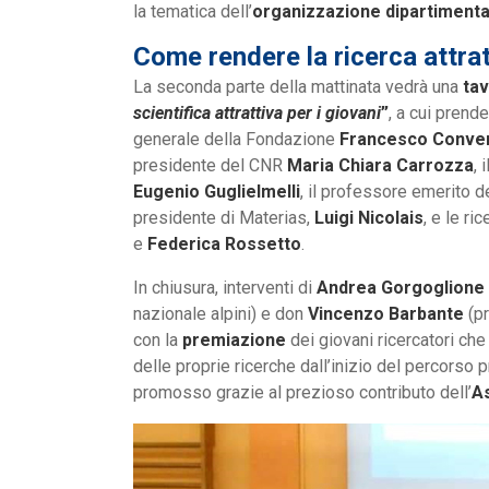
la tematica dell’
organizzazione dipartimental
Come rendere la ricerca attrat
La seconda parte della mattinata vedrà una
tav
scientifica attrattiva per i giovani
”
, a cui prende
generale della Fondazione
Francesco Conver
presidente del CNR
Maria Chiara Carrozza
, 
Eugenio Guglielmelli
, il professore emerito de
presidente di Materias,
Luigi Nicolais
, e le r
e
Federica Rossetto
.
In chiusura, interventi di
Andrea Gorgoglione
nazionale alpini) e don
Vincenzo Barbante
(pr
con la
premiazione
dei giovani ricercatori che s
delle proprie ricerche dall’inizio del percorso 
promosso grazie al prezioso contributo dell’
As