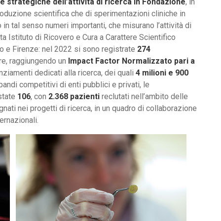
ee strategiche dell’attività di ricerca in Fondazione
, in
 produzione scientifica che di sperimentazioni cliniche in
n tal senso numeri importanti, che misurano l’attività di
ta Istituto di Ricovero e Cura a Carattere Scientifico
o e Firenze: nel 2022 si sono registrate
274
ore, raggiungendo un
Impact Factor Normalizzato pari a
anziamenti dedicati alla ricerca, dei quali
4 milioni e 900
bandi competitivi di enti pubblici e privati, le
state
106
, con
2.368 pazienti
reclutati nell’ambito delle
nati nei progetti di ricerca, in un quadro di collaborazione
ernazionali.