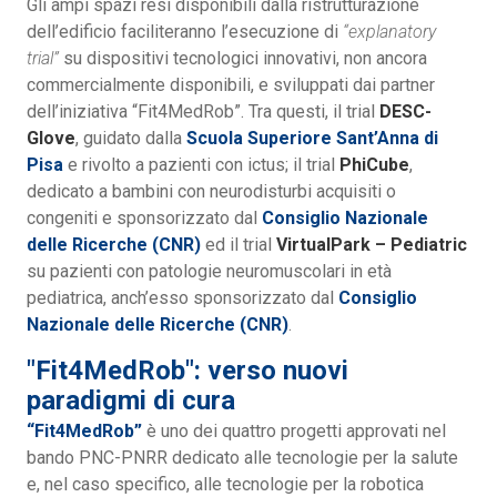
Gli ampi spazi resi disponibili dalla ristrutturazione
dell’edificio faciliteranno l’esecuzione di
“explanatory
trial”
su dispositivi tecnologici innovativi, non ancora
commercialmente disponibili, e sviluppati dai partner
dell’iniziativa “Fit4MedRob”. Tra questi, il trial
DESC-
Glove
, guidato dalla
Scuola Superiore Sant’Anna di
Pisa
e rivolto a pazienti con ictus; il trial
PhiCube
,
dedicato a bambini con neurodisturbi acquisiti o
congeniti e sponsorizzato dal
Consiglio Nazionale
delle Ricerche (CNR)
ed il trial
VirtualPark – Pediatric
su pazienti con patologie neuromuscolari in età
pediatrica, anch’esso sponsorizzato dal
Consiglio
Nazionale delle Ricerche (CNR)
.
"Fit4MedRob": verso nuovi
paradigmi di cura
“Fit4MedRob”
è uno dei quattro progetti approvati nel
bando PNC-PNRR dedicato alle tecnologie per la salute
e, nel caso specifico, alle tecnologie per la robotica