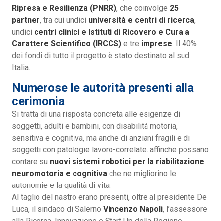
Ripresa e Resilienza (PNRR)
, che coinvolge
25
partner
, tra cui undici
università e centri di ricerca
,
undici
centri clinici e Istituti di Ricovero e Cura a
Carattere Scientifico (IRCCS)
e tre
imprese
. Il 40%
dei fondi di tutto il progetto è stato destinato al sud
Italia.
Numerose le autorità presenti alla
cerimonia
Si tratta di una risposta concreta alle esigenze di
soggetti, adulti e bambini, con disabilità motoria,
sensitiva e cognitiva, ma anche di anziani fragili e di
soggetti con patologie lavoro-correlate, affinché possano
contare su
nuovi sistemi robotici per la riabilitazione
neuromotoria e cognitiva
che ne migliorino le
autonomie e la qualità di vita.
Al taglio del nastro erano presenti, oltre al presidente De
Luca, il sindaco di Salerno
Vincenzo Napoli
, l’assessore
alla Ricerca, Innovazione e Start Up della Regione