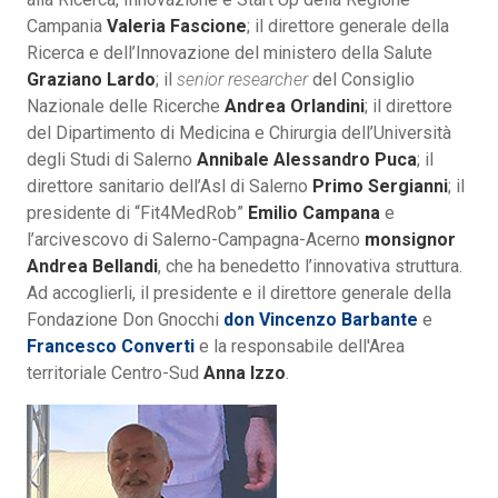
Campania
Valeria Fascione
; il direttore generale della
Ricerca e dell’Innovazione del ministero della Salute
Graziano Lardo
; il
senior researcher
del Consiglio
Nazionale delle Ricerche
Andrea Orlandini
; il direttore
del Dipartimento di Medicina e Chirurgia dell’Università
degli Studi di Salerno
Annibale Alessandro Puca
; il
direttore sanitario dell’Asl di Salerno
Primo Sergianni
; il
presidente di “Fit4MedRob”
Emilio Campana
e
l’arcivescovo di Salerno-Campagna-Acerno
monsignor
Andrea Bellandi
, che ha benedetto l’innovativa struttura.
Ad accoglierli, il presidente e il direttore generale della
Fondazione Don Gnocchi
don Vincenzo Barbante
e
Francesco Converti
e la responsabile dell'Area
territoriale Centro-Sud
Anna Izzo
.