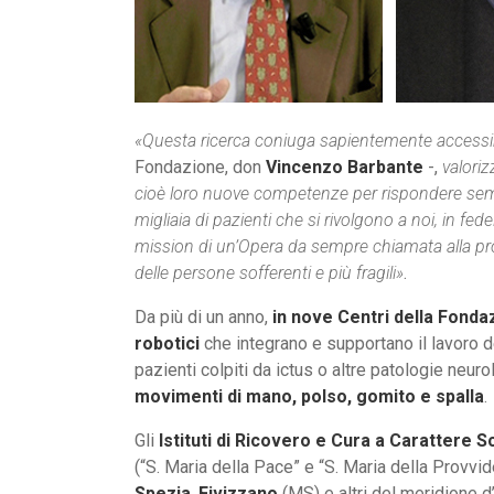
«Questa ricerca coniuga sapientemente accessibil
Fondazione, don
Vincenzo Barbante
-,
valoriz
cioè loro nuove competenze per rispondere sem
migliaia di pazienti che si rivolgono a noi, in f
mission di un’Opera da sempre chiamata alla pr
delle persone sofferenti e più fragili»
.
Da più di un anno,
in nove Centri della Fondaz
robotici
che integrano e supportano il lavoro dei
pazienti colpiti da ictus o altre patologie neuro
movimenti di mano, polso, gomito e spalla
.
Gli
Istituti di Ricovero e Cura a Carattere Sc
(“S. Maria della Pace” e “S. Maria della Provvi
Spezia
,
Fivizzano
(MS) e altri del meridione d’