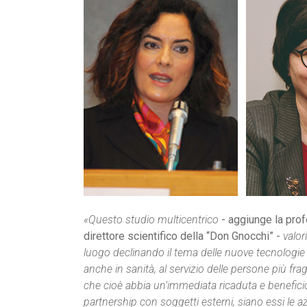
«Questo studio multicentrico
- aggiunge la pr
direttore scientifico della “Don Gnocchi” -
valor
luogo declinando il tema delle nuove tecnologie
anche in sanità, al servizio delle persone più frag
che cioè abbia un’immediata ricaduta e beneficio 
partnership con soggetti esterni, siano essi le azi