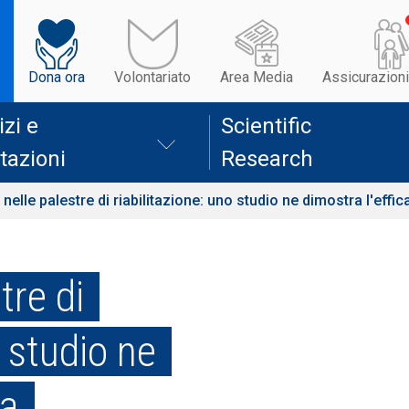
Dona ora
Volontariato
Area Media
Assicurazioni
izi e
Scientific
tazioni
Research
 nelle palestre di riabilitazione: uno studio ne dimostra l'effic
tre di
o studio ne
ia