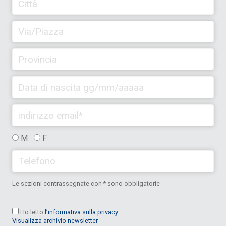
M
F
Le sezioni contrassegnate con * sono obbligatorie
Ho letto
l’informativa sulla privacy
Visualizza archivio newsletter