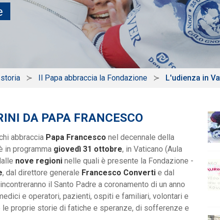
e
 storia
Il Papa abbraccia la Fondazione
L'udienza in V
RINI DA PAPA FRANCESCO
chi abbraccia
Papa Francesco
nel decennale della
a è in programma
giovedì 31 ottobre
, in Vaticano (Aula
dalle
nove regioni
nelle quali è presente la Fondazione -
e
, dal direttore generale
Francesco Converti
e dal
 incontreranno il Santo Padre a coronamento di un anno
medici e operatori, pazienti, ospiti e familiari, volontari e
 le proprie storie di fatiche e speranze, di sofferenze e