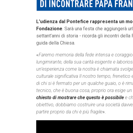
L’udienza dal Pontefice rappresenta un mo
Fondazione
. Sarà una festa che aggiungerà un’
settant’anni di storia - ricorda gli incontri del
guida della Chiesa.
«
Faremo memoria della fede intensa e coraggio
lungimirante, della sua carità esigente e laborio
un’esperienza come la nostra è chiamata svolg
culturale significativa Il nostro tempo, frenetico e
di chi si è fermato per un qualche guaio, o è ri
tecnico, che è buona cosa, proprio ora esige un 
chiesto di mostrare che questo è possibile
e ch
obiettivo, dobbiamo costruire una società davver
partire proprio da chi è più fragile
».