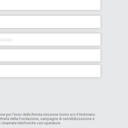
e per l’invio della Rivista missione Uomo e/o il Notiziario
, attività della Fondazione, campagne di sensibilizzazione e
 e chiamate telefoniche con operatore