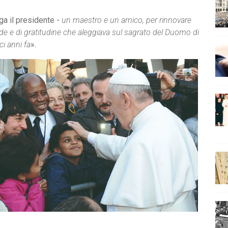
ga il presidente -
un maestro e un amico, per rinnovare
ede e di gratitudine che aleggiava sul sagrato del Duomo di
ci anni fa
».