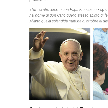
«Tutti ci ritroveremo con Papa Francesco
- spie
nel nome di don Carlo quello stesso spirito di f
Milano quella splendida mattina di ottobre di die