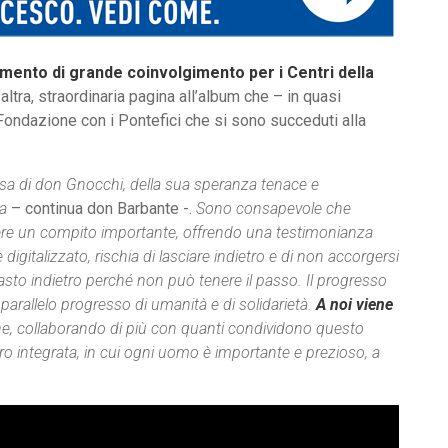
mento di grande coinvolgimento per i Centri della
altra, straordinaria pagina all’album che – in quasi
la Fondazione con i Pontefici che si sono succeduti alla
sa di don Gnocchi, della sua speranza tenace e
sa
– continua don Barbante -.
Sono consapevole che
ere un compito importante, offrendo una testimonianza
 digitalizzato, rischia di lasciare indietro e di non accorgersi
masto indietro perché non può tenere il passo. Il progresso
parallelo progresso di umanità e di solidarietà.
A noi viene
e, collaborando di più con quanti condividono questo
o integrata, in cui ogni uomo è importante e prezioso, a