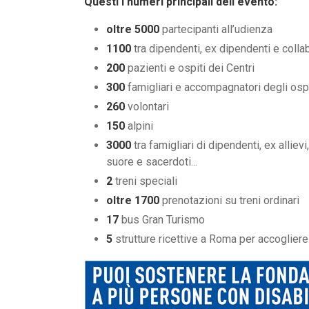
Questi i numeri principali dell'evento:
oltre 5000
partecipanti all’udienza
1100
tra dipendenti, ex dipendenti e colla
200
pazienti e ospiti dei Centri
300
famigliari e accompagnatori degli ospi
260
volontari
150
alpini
3000
tra famigliari di dipendenti, ex alliev
suore e sacerdoti...
2
treni speciali
oltre 1700
prenotazioni su treni ordinari
17
bus Gran Turismo
5
strutture ricettive a Roma per accogliere i