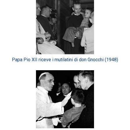
Papa Pio XII riceve i mutilatini di don Gnocchi (1948)