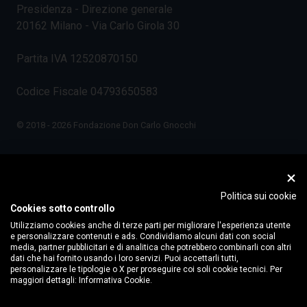
Presidenza - Direzione generale
20162 Milano - Via Carlo Girola 30
Partita IVA 12520870150
Codice Fiscale 04793650583
© 2018 - 2026 Fondazione Don Carlo Gnocchi
Politica sui cookie
Cookies sotto controllo
Utilizziamo cookies anche di terze parti per migliorare l'esperienza utente
e personalizzare contenuti e ads. Condividiamo alcuni dati con social
media, partner pubblicitari e di analitica che potrebbero combinarli con altri
dati che hai fornito usando i loro servizi. Puoi accettarli tutti,
personalizzare le tipologie o X per proseguire coi soli cookie tecnici. Per
maggiori dettagli:
Informativa Cookie.