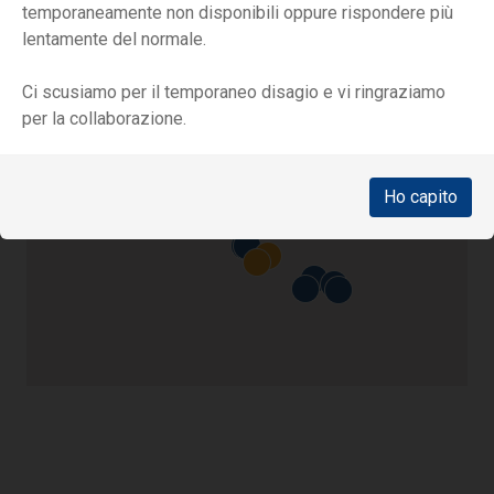
temporaneamente non disponibili oppure rispondere più
Via Quadrivio
lentamente del normale.
SANT'ANGELO DEI LOMBARDI (AV)
Ci scusiamo per il temporaneo disagio e vi ringraziamo
per la collaborazione.
Ho capito