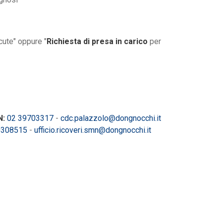
cute" oppure "
Richiesta di presa in carico
per
N:
02 39703317
-
cdc.palazzolo@dongnocchi.it
0308515
-
ufficio.ricoveri.smn@dongnocchi.it