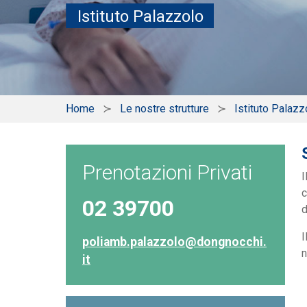
Istituto Palazzolo
Home
Le nostre strutture
Istituto Palazz
Prenotazioni Privati
I
c
02 39700
d
I
poliamb.palazzolo@dongnocchi.
n
it