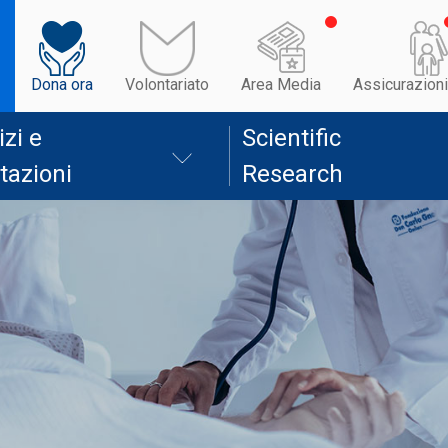
Dona ora
Volontariato
Area Media
Assicurazioni
izi e
Scientific
tazioni
Research