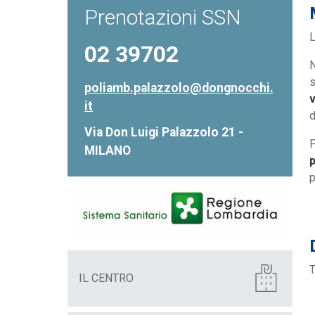
Prenotazioni SSN
L
02 39702
N
s
poliamb.palazzolo@dongnocchi.
v
it
d
Via Don Luigi Palazzolo 21 -
P
MILANO
p
p
T
IL CENTRO