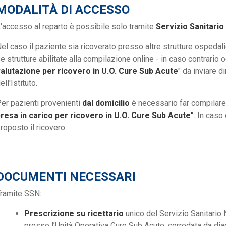
MODALITÀ DI ACCESSO
'accesso al reparto è possibile solo tramite
Servizio Sanitario
el caso il paziente sia ricoverato presso altre strutture ospedal
e strutture abilitate alla compilazione online - in caso contrario 
alutazione per ricovero in U.O. Cure Sub Acute
" da inviare d
ell'Istituto.
er pazienti provenienti
dal domicilio
è necessario far compilare
resa in carico per ricovero in U.O. Cure Sub Acute"
. In caso
roposto il ricovero.
DOCUMENTI NECESSARI
ramite SSN:
Prescrizione su ricettario
unico del Servizio Sanitario N
presso l’Unità Operativa Cure Sub Acute, corredata da di