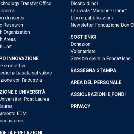
chnology Transfer Office
Dicono di noi...
 ricerca
La rivista "Missione Uomo"
ri di ricerca
Libri e pubblicazioni
ic Research
Newsletter Fondazione Don G
h Organization
SOSTIENICI
h Areas
Donazioni
h Unit
Volontariato
PO INNOVAZIONE
Servizio civile in Fondazione
e e obiettivi
RASSEGNA STAMPA
dicina basata sul valore
ione con l'industria
AREA DEL PERSONALE
IONE E UNIVERSITÀ
ASSICURAZIONI E FONDI
niversitari Post Laurea
 laurea
PRIVACY
tamento ECM
one interna
RIETÀ E RELAZIONI