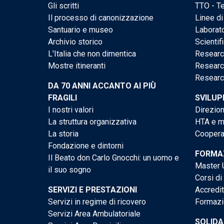
Gli scritti
TTO - Te
Il processo di canonizzazione
Linee di
Santuario e museo
Laborato
Archivio storico
Scientif
L'Italia che non dimentica
Researc
Mostre itineranti
Researc
Researc
DA 70 ANNI ACCANTO AI PIÙ
FRAGILI
SVILUP
I nostri valori
Direzion
La struttura organizzativa
HTA e me
La storia
Cooperaz
Fondazione e dintorni
FORMAZ
Il Beato don Carlo Gnocchi: un uomo e
Master U
il suo sogno
Corsi di
SERVIZI E PRESTAZIONI
Accredi
Servizi in regime di ricovero
Formazi
Servizi Area Ambulatoriale
SOLIDA