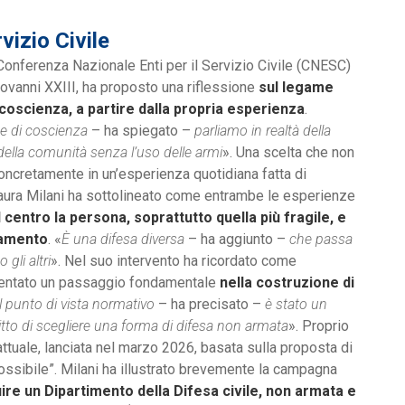
vizio Civile
Conferenza Nazionale Enti per il Servizio Civile (CNESC)
vanni XXIII, ha proposto una riflessione
sul legame
 coscienza, a partire dalla propria esperienza
.
ne di coscienza
– ha spiegato –
parliamo in realtà della
della comunità senza l’uso delle armi
». Una scelta che non
oncretamente in un’esperienza quotidiana fatta di
 Laura Milani ha sottolineato come entrambe le esperienze
 centro la persona, soprattutto quella più fragile, e
iamento
. «
È una difesa diversa
– ha aggiunto –
che passa
 gli altri
». Nel suo intervento ha ricordato come
resentato un passaggio fondamentale
nella costruzione di
l punto di vista normativo
– ha precisato –
è stato un
itto di scegliere una forma di difesa non armata
». Proprio
ttuale, lanciata nel marzo 2026, basata sulla proposta di
possibile”. Milani ha illustrato brevemente la campagna
uire un Dipartimento della Difesa civile, non armata e