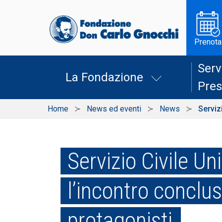
Prenota
Serv
La Fondazione
Pres
Home
News ed eventi
News
Serviz
Servizio Civile Un
l’incontro conclus
protagonisti