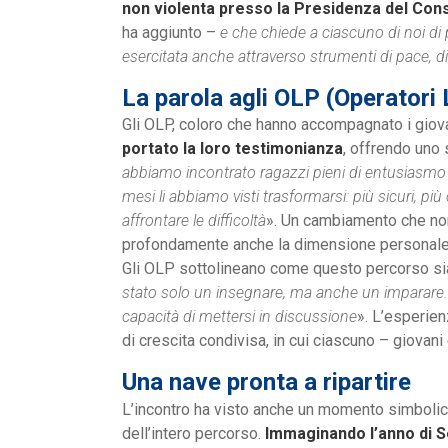
non violenta presso la Presidenza del Consi
ha aggiunto –
e che chiede a ciascuno di noi di
esercitata anche attraverso strumenti di pace, di
La parola agli OLP (Operatori 
Gli OLP, coloro che hanno accompagnato i giovan
portato la loro testimonianza
, offrendo uno 
abbiamo incontrato ragazzi pieni di entusiasmo
mesi li abbiamo visti trasformarsi: più sicuri, più 
affrontare le difficoltà
». Un cambiamento che non
profondamente anche la dimensione personale
Gli OLP sottolineano come questo percorso sia s
stato solo un insegnare, ma anche un imparare. I
capacità di mettersi in discussione
». L’esperie
di crescita condivisa, in cui ciascuno – giovani
Una nave pronta a ripartire
L’incontro ha visto anche un momento simbolic
dell’intero percorso.
Immaginando l’anno di S