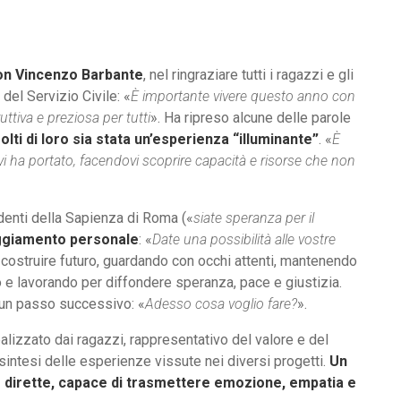
on Vincenzo Barbante
, nel ringraziare tutti i ragazzi e gli
 del Servizio Civile: «
È importante vivere questo anno con
tiva e preziosa per tutti
». Ha ripreso alcune delle parole
ti di loro sia stata un’esperienza “illuminante”
. «
È
i ha portato, facendovi scoprire capacità e risorse che non
udenti della Sapienza di Roma («
siate speranza per il
aggiamento personale
: «
Date una possibilità alle vostre
a costruire futuro, guardando con occhi attenti, mantenendo
o e lavorando per diffondere speranza, pace e giustizia.
 un passo successivo: «
Adesso cosa voglio fare?
».
ealizzato dai ragazzi, rappresentativo del valore e del
a sintesi delle esperienze vissute nei diversi progetti.
Un
e dirette, capace di trasmettere emozione, empatia e