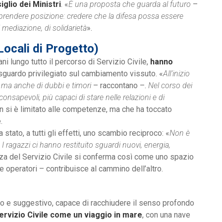
glio dei Ministri
. «
È una proposta che guarda al futuro
–
 prendere posizione: credere che la difesa possa essere
 mediazione, di solidarietà
».
Locali di Progetto)
i lungo tutto il percorso di Servizio Civile,
hanno
sguardo privilegiato sul cambiamento vissuto. «
All’inizio
 ma anche di dubbi e timori
– raccontano –.
Nel corso dei
consapevoli, più capaci di stare nelle relazioni e di
 si è limitato alle competenze, ma che ha toccato
.
tato, a tutti gli effetti, uno scambio reciproco: «
Non è
 ragazzi ci hanno restituito sguardi nuovi, energia,
nza del Servizio Civile si conferma così come uno spazio
 e operatori – contribuisce al cammino dell’altro.
o e suggestivo, capace di racchiudere il senso profondo
ervizio Civile come un viaggio in mare
, con una nave