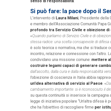
senso di responsabilità
.
Si può fare: la pace dopo il Ser
L’intervento di
Laura Milani
, Presidente della 
e membro dell’Associazione Comunità Papa Gio
profondo tra Servizio Civile e obiezione di
«
Quando parliamo di Servizio Civile e di obiezio
stessa radice: una scelta consapevole di difesa 
è solo teorica o normativa, ma che si traduce c
incontro, relazione e connessione con l’altro.
condividano una missione comune:
mettere al
costruire legami capaci di generare camb
dall’ascolto, dalla cura e dalla responsabilità verso
l’obiezione di coscienza in Italia abbia rapp
un’idea alternativa di servizio al Paese
. «
Da
cambiamento importante: si è riconosciuto il dir
su questa continuità si inserisce la campagna a
legge di iniziativa popolare “Un’altra difesa è 
che ha l’obiettivo di raccogliere firme
per istit