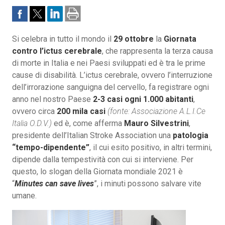
Si celebra in tutto il mondo il
29 ottobre
la
Giornata
contro l’ictus cerebrale
, che rappresenta la terza causa
di morte in Italia e nei Paesi sviluppati ed è tra le prime
cause di disabilità. L’ictus cerebrale, ovvero l’interruzione
dell’irrorazione sanguigna del cervello, fa registrare ogni
anno nel nostro Paese
2-3 casi ogni 1.000 abitanti
,
ovvero circa
200 mila casi
(fonte: Associazione A.L.I.Ce
Italia O.D.V.)
ed è, come afferma
Mauro Silvestrini
,
presidente dell’Italian Stroke Association una
patologia
“tempo-dipendente”
, il cui esito positivo, in altri termini,
dipende dalla tempestività con cui si interviene. Per
questo, lo slogan della Giornata mondiale 2021 è
“
Minutes can save lives
”, i minuti possono salvare vite
umane.