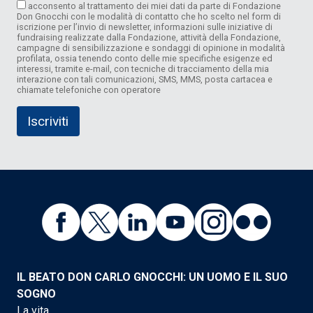
acconsento al trattamento dei miei dati da parte di Fondazione
Don Gnocchi con le modalità di contatto che ho scelto nel form di
iscrizione per l’invio di newsletter, informazioni sulle iniziative di
fundraising realizzate dalla Fondazione, attività della Fondazione,
campagne di sensibilizzazione e sondaggi di opinione in modalità
profilata, ossia tenendo conto delle mie specifiche esigenze ed
interessi, tramite e-mail, con tecniche di tracciamento della mia
interazione con tali comunicazioni, SMS, MMS, posta cartacea e
chiamate telefoniche con operatore
IL BEATO DON CARLO GNOCCHI: UN UOMO E IL SUO
SOGNO
La vita