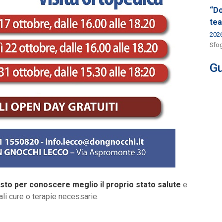
“Do
tea
202
Sfog
Gu
sto per conoscere meglio il proprio stato salute
e
ali cure o terapie necessarie.