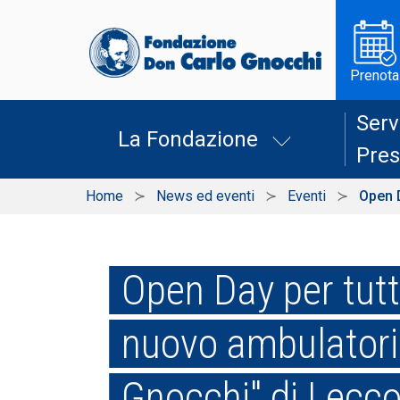
Prenota
Serv
La Fondazione
Pres
Home
News ed eventi
Eventi
Open D
Open Day per tutt
nuovo ambulatori
Gnocchi" di Lecc