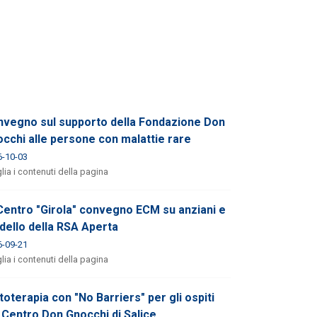
vegno sul supporto della Fondazione Don
cchi alle persone con malattie rare
6-10-03
lia i contenuti della pagina
Centro "Girola" convegno ECM su anziani e
ello della RSA Aperta
6-09-21
lia i contenuti della pagina
oterapia con "No Barriers" per gli ospiti
 Centro Don Gnocchi di Salice