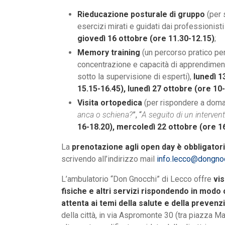
Rieducazione posturale di gruppo
(per 
esercizi mirati e guidati dai professionist
giovedì 16 ottobre (ore 11.30-12.15)
;
Memory training
(un percorso pratico pe
concentrazione e capacità di apprendimento
sotto la supervisione di esperti),
lunedì 1
15.15-16.45), lunedì 27 ottobre (ore 10
Visita ortopedica
(per rispondere a doman
anca o schiena?
”, “
A seguito di un intervent
16-18.20), mercoledì 22 ottobre (ore 16
La
prenotazione agli open day è obbligator
scrivendo all’indirizzo mail
info.lecco@dongnoc
L’ambulatorio “Don Gnocchi” di Lecco offre
vis
fisiche e altri servizi rispondendo in mod
attenta ai temi della salute e della prevenz
della città, in via Aspromonte 30 (tra piazza Ma