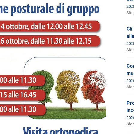
202
Sfog
Gli
all
202
Sfog
Con
mus
202
Sfog
Pro
inc
202
Sfog