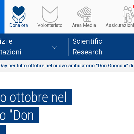
Dona ora
Volontariato
Area Media
Assicurazioni
izi e
Scientific
tazioni
Research
ay per tutto ottobre nel nuovo ambulatorio "Don Gnocchi" d
o ottobre nel
o "Don
o