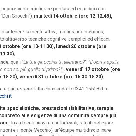
scoprire come migliorare postura ed equilibrio con
i “Don Gnocchi”),
martedì 14 ottobre (ore 12-12.45),
r mantenere la mente attiva, migliorando memoria,
 attraverso tecniche cognitive semplici ed efficaci,
3 ottobre (ore 10-11.30), lunedì 20 ottobre (ore
-11.30)
;
de, quali “
Le tue ginocchia ti rallentano?
”, “
Dolori a spalla,
o non sei più quello di prima?
”),
venerdì 17 ottobre (ore
-18.20), venerdì 31 ottobre (ore 15.30-18.20)
.
ia
e può essere fatta chiamando lo 0341 1550820 o
chi.it
.
ite specialistiche, prestazioni riabilitative, terapie
o concreto alle esigenze di una comunità sempre più
ione
. In ambienti nuovi e confortevoli, situati nel cuore
nzoni e il ponte Vecchio), un’équipe multidisciplinare