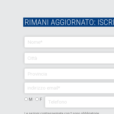
RIMANI AGGIORNATO: ISCR
M
F
Le sezioni contrassegnate con * sono obbligatorie