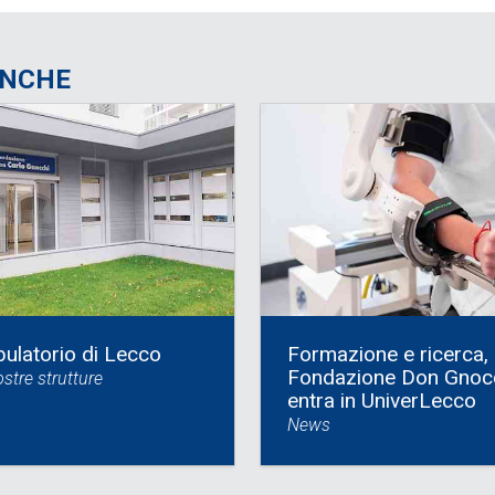
ANCHE
ulatorio di Lecco
Formazione e ricerca,
Fondazione Don Gnoc
stre strutture
entra in UniverLecco
News