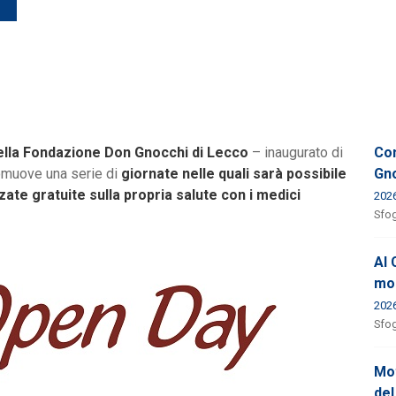
ella Fondazione Don Gnocchi di Lecco
– inaugurato di
Con
omuove una serie di
giornate nelle quali sarà possibile
Gno
ate gratuite sulla propria salute con i medici
202
Sfog
Al 
mod
202
Sfog
Mot
del