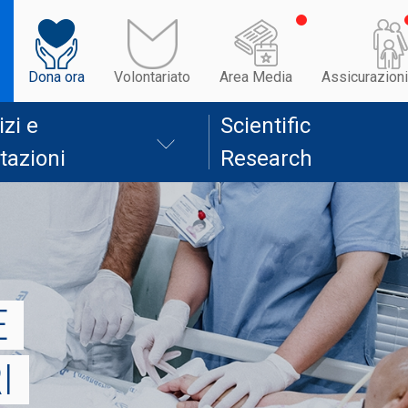
Dona ora
Volontariato
Area Media
Assicurazioni
izi e
Scientific
tazioni
Research
E
I