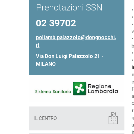
Prenotazioni SSN
02 39702
v
poliamb.palazzolo@dongnocchi.
it
b
Via Don Luigi Palazzolo 21 -
•
MILANO
I
i
c
F
a
c
r
g
IL CENTRO
u
i