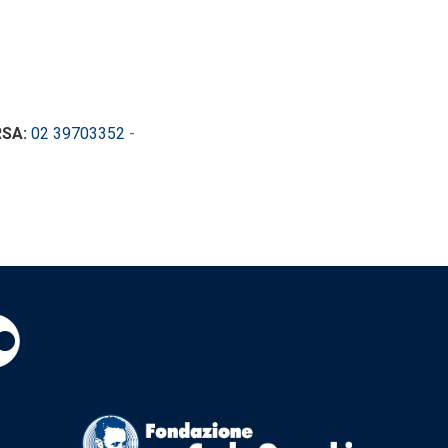
RSA:
02 39703352
-