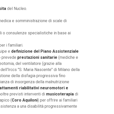
sita
del Nucleo.
medica e somministrazione di scale di
i o consulenze specialistiche in base ai
er i familiari.
quipe e
definizione del Piano Assistenziale
no prevede
prestazioni sanitarie
(mediche e
eotomia, del ventilatore (grazie alla
 dell'Irccs "S. Maria Nascente" di Milano della
stione della disfagia progressiva fino
lianza di insorgenza della malnutrizione
attamenti riabilitativi neuromotori e
oltre previsti interventi di
musicoterapia
di
apico (
Coro Aquiloni
) per offrire ai familiari
ssistenza a una disabilità progressivamente