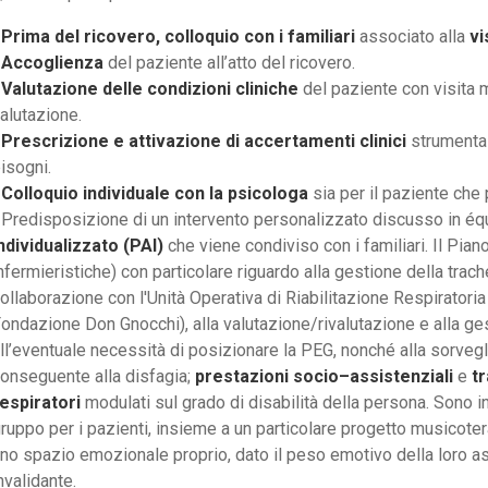
•
Prima del ricovero, colloquio con i familiari
associato alla
vi
•
Accoglienza
del paziente all’atto del ricovero.
•
Valutazione delle condizioni cliniche
del paziente con visita 
alutazione.
•
Prescrizione e attivazione di accertamenti clinici
strumental
isogni.
•
Colloquio individuale con la psicologa
sia per il paziente che p
 Predisposizione di un intervento personalizzato discusso in é
ndividualizzato (PAI)
che viene condiviso con i familiari. Il Pia
nfermieristiche) con particolare riguardo alla gestione della trach
ollaborazione con l'Unità Operativa di Riabilitazione Respiratoria
ondazione Don Gnocchi), alla valutazione/rivalutazione e alla ge
ll’eventuale necessità di posizionare la PEG, nonché alla sorveg
onseguente alla disfagia;
prestazioni socio–assistenziali
e
tr
espiratori
modulati sul grado di disabilità della persona. Sono in
ruppo per i pazienti, insieme a un particolare progetto musicoter
no spazio emozionale proprio, dato il peso emotivo della loro a
nvalidante.