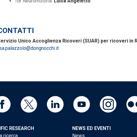
Tdr Neuromotoria:
Luisa Angeletto
CONTATTI
ervizio Unico Accoglienza Ricoveri (SUAR) per ricoveri in 
sa.palazzolo@dongnocchi.it
IFIC RESEARCH
NEWS ED EVENTI
a ricerca
News