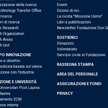
zzazione della ricerca
Eventi
chnology Transfer Office
Dicono di noi...
 ricerca
La rivista "Missione Uomo"
ri di ricerca
Libri e pubblicazioni
ic Research
Newsletter Fondazione Don G
h Organization
SOSTIENICI
h Areas
Donazioni
h Unit
Volontariato
PO INNOVAZIONE
Servizio civile in Fondazione
e e obiettivi
RASSEGNA STAMPA
dicina basata sul valore
ione con l'industria
AREA DEL PERSONALE
IONE E UNIVERSITÀ
ASSICURAZIONI E FONDI
niversitari Post Laurea
 laurea
PRIVACY
tamento ECM
one interna