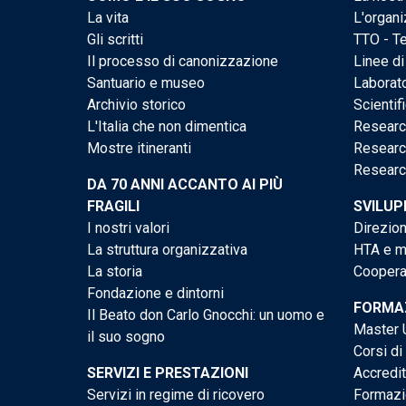
La vita
L'organi
Gli scritti
TTO - Te
Il processo di canonizzazione
Linee di
Santuario e museo
Laborato
Archivio storico
Scientif
L'Italia che non dimentica
Researc
Mostre itineranti
Researc
Researc
DA 70 ANNI ACCANTO AI PIÙ
FRAGILI
SVILUP
I nostri valori
Direzion
La struttura organizzativa
HTA e me
La storia
Cooperaz
Fondazione e dintorni
FORMAZ
Il Beato don Carlo Gnocchi: un uomo e
Master U
il suo sogno
Corsi di
SERVIZI E PRESTAZIONI
Accredi
Servizi in regime di ricovero
Formazi