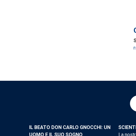
S
r
IL BEATO DON CARLO GNOCCHI: UN
SCIENT
UOMO E IL SUO SOGNO
La nostr