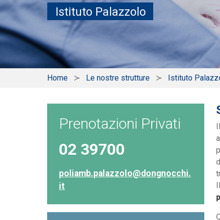
Istituto Palazzolo
Home
Le nostre strutture
Istituto Palazz
Prenotazioni Privati
I
a
02 39700
p
d
poliamb.palazzolo@dongnocchi.
t
I
it
p
Q