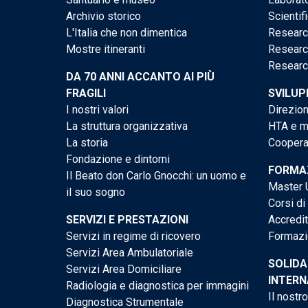
Archivio storico
Scientif
L'Italia che non dimentica
Researc
Mostre itineranti
Researc
Researc
DA 70 ANNI ACCANTO AI PIÙ
FRAGILI
SVILUP
I nostri valori
Direzion
La struttura organizzativa
HTA e me
La storia
Cooperaz
Fondazione e dintorni
FORMAZ
Il Beato don Carlo Gnocchi: un uomo e
Master U
il suo sogno
Corsi di
SERVIZI E PRESTAZIONI
Accredi
Servizi in regime di ricovero
Formazi
Servizi Area Ambulatoriale
SOLIDA
Servizi Area Domiciliare
INTERN
Radiologia e diagnostica per immagini
Il nostr
Diagnostica Strumentale