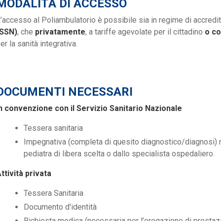
MODALITÀ DI ACCESSO
’accesso al Poliambulatorio è possibile sia in regime di accredi
(SSN)
, che
privatamente
, a tariffe agevolate per il cittadino
o co
er la sanità integrativa.
DOCUMENTI NECESSARI
n convenzione con il Servizio Sanitario Nazionale
Tessera sanitaria
Impegnativa (completa di quesito diagnostico/diagnosi) r
pediatra di libera scelta o dallo specialista ospedaliero.
ttività privata
Tessera Sanitaria
Documento d'identità
Richiesta medica (necessaria per l’erogazione di prestazion