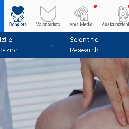
Dona ora
Volontariato
Area Media
Assicurazioni
izi e
Scientific
tazioni
Research