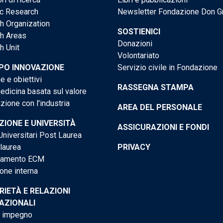
ic Research
Newsletter Fondazione Don G
h Organization
SOSTIENICI
h Areas
Donazioni
h Unit
Volontariato
PO INNOVAZIONE
Servizio civile in Fondazione
e e obiettivi
RASSEGNA STAMPA
dicina basata sul valore
ione con l'industria
AREA DEL PERSONALE
IONE E UNIVERSITÀ
ASSICURAZIONI E FONDI
niversitari Post Laurea
 laurea
PRIVACY
tamento ECM
one interna
RIETÀ E RELAZIONI
AZIONALI
o impegno