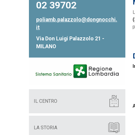
02 39702
L
poliamb.palazzolo@dongnocchi.
p
it
Via Don Luigi Palazzolo 21 -
MILANO
I
IL CENTRO
A
LA STORIA