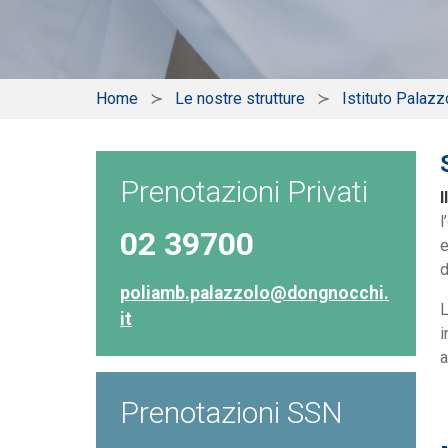
Home
Le nostre strutture
Istituto Palazz
Prenotazioni Privati
I
l
02 39700
e
d
poliamb.palazzolo@dongnocchi.
L
it
i
a
Prenotazioni SSN