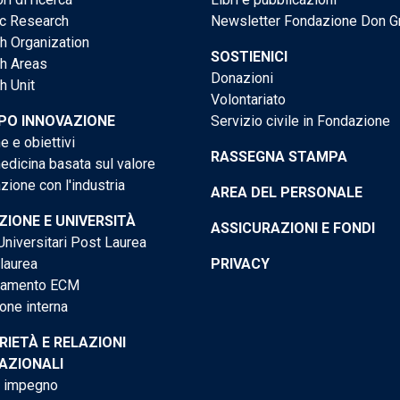
ic Research
Newsletter Fondazione Don G
h Organization
SOSTIENICI
h Areas
Donazioni
h Unit
Volontariato
PO INNOVAZIONE
Servizio civile in Fondazione
e e obiettivi
RASSEGNA STAMPA
dicina basata sul valore
ione con l'industria
AREA DEL PERSONALE
IONE E UNIVERSITÀ
ASSICURAZIONI E FONDI
niversitari Post Laurea
 laurea
PRIVACY
tamento ECM
one interna
RIETÀ E RELAZIONI
AZIONALI
o impegno