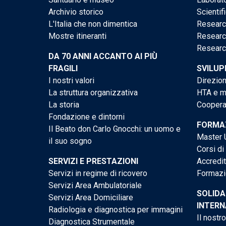
Archivio storico
Scientif
L'Italia che non dimentica
Researc
Mostre itineranti
Researc
Researc
DA 70 ANNI ACCANTO AI PIÙ
FRAGILI
SVILUP
I nostri valori
Direzion
La struttura organizzativa
HTA e me
La storia
Cooperaz
Fondazione e dintorni
FORMAZ
Il Beato don Carlo Gnocchi: un uomo e
Master U
il suo sogno
Corsi di
SERVIZI E PRESTAZIONI
Accredi
Servizi in regime di ricovero
Formazi
Servizi Area Ambulatoriale
SOLIDA
Servizi Area Domiciliare
INTERN
Radiologia e diagnostica per immagini
Il nostr
Diagnostica Strumentale