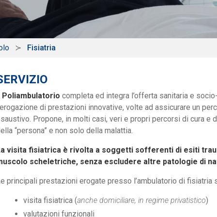
olo
Fisiatria
SERVIZIO
l Poliambulatorio
completa ed integra l’offerta sanitaria e socio
’erogazione di prestazioni innovative, volte ad assicurare un per
saustivo. Propone, in molti casi, veri e propri percorsi di cura e d
ella “persona” e non solo della malattia.
a visita fisiatrica è rivolta a soggetti sofferenti di esiti tra
uscolo scheletriche, senza escludere altre patologie di n
e principali prestazioni erogate presso l’ambulatorio di fisiatria 
visita fisiatrica (
anche domiciliare, in regime privatistico
)
valutazioni funzionali