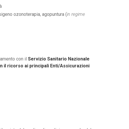
à
 ossigeno ozonoterapia, agopuntura (
in regime
tamento con il
Servizio Sanitario Nazionale
n il ricorso ai principali Enti/Assicurazioni