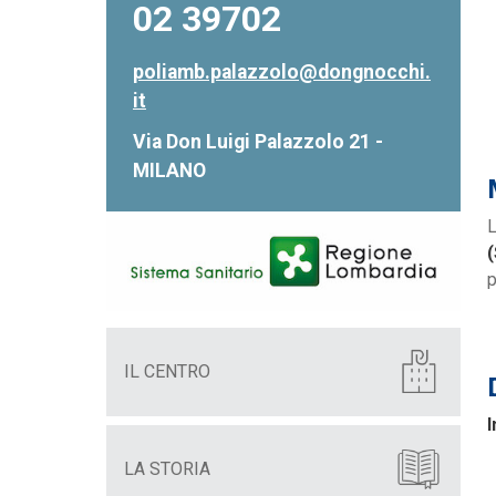
02 39702
poliamb.palazzolo@dongnocchi.
it
Via Don Luigi Palazzolo 21 -
MILANO
L
p
IL CENTRO
I
LA STORIA