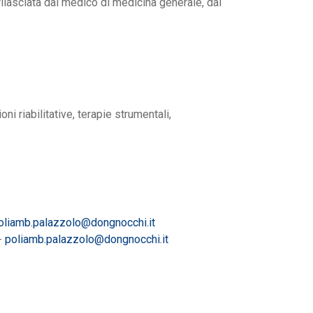
ilasciata dal medico di medicina generale, dal
i riabilitative, terapie strumentali,
oliamb.palazzolo@dongnocchi.it
-
poliamb.palazzolo@dongnocchi.it