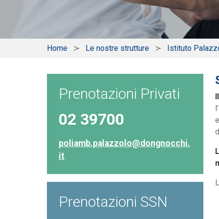
Home
Le nostre strutture
Istituto Palazz
Prenotazioni Privati
I
l
02 39700
e
d
poliamb.palazzolo@dongnocchi.
L
it
m
L
Prenotazioni SSN