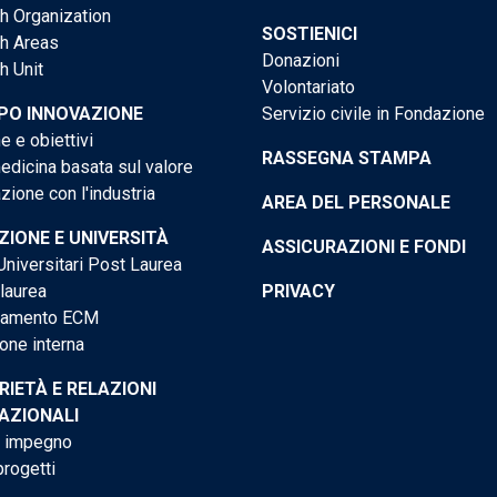
h Organization
SOSTIENICI
h Areas
Donazioni
h Unit
Volontariato
PO INNOVAZIONE
Servizio civile in Fondazione
e e obiettivi
RASSEGNA STAMPA
dicina basata sul valore
ione con l'industria
AREA DEL PERSONALE
IONE E UNIVERSITÀ
ASSICURAZIONI E FONDI
niversitari Post Laurea
 laurea
PRIVACY
tamento ECM
one interna
RIETÀ E RELAZIONI
AZIONALI
o impegno
progetti