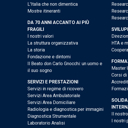
L'Italia che non dimentica
Researc
Mostre itineranti
Researc
Researc
DA 70 ANNI ACCANTO AI PIÙ
FRAGILI
SVILUP
I nostri valori
Direzion
La struttura organizzativa
HTA e me
La storia
Cooperaz
Fondazione e dintorni
FORMAZ
Il Beato don Carlo Gnocchi: un uomo e
Master U
il suo sogno
Corsi di
SERVIZI E PRESTAZIONI
Accredi
Servizi in regime di ricovero
Formazi
Servizi Area Ambulatoriale
SOLIDA
Servizi Area Domiciliare
INTERN
Radiologia e diagnostica per immagini
Il nostr
Diagnostica Strumentale
I nostri 
Laboratorio Analisi