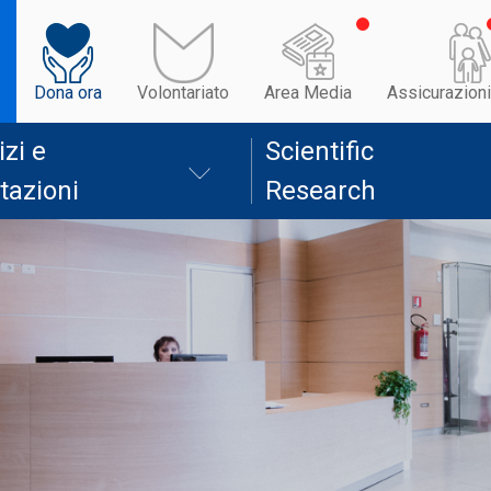
Dona ora
Volontariato
Area Media
Assicurazioni
izi e
Scientific
tazioni
Research