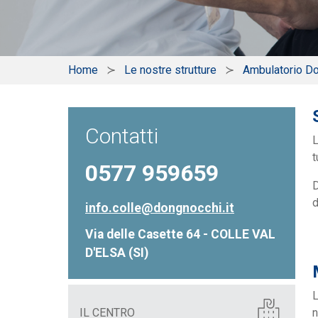
Home
Le nostre strutture
Ambulatorio D
Contatti
L
t
0577 959659
D
d
info.colle@dongnocchi.it
Via delle Casette 64 - COLLE VAL
D'ELSA (SI)
L
IL CENTRO
n