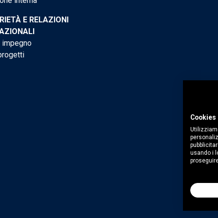
one interna
RIETÀ E RELAZIONI
AZIONALI
o impegno
progetti
Cookies 
Utilizziam
personaliz
pubblicitar
usando i lo
proseguire