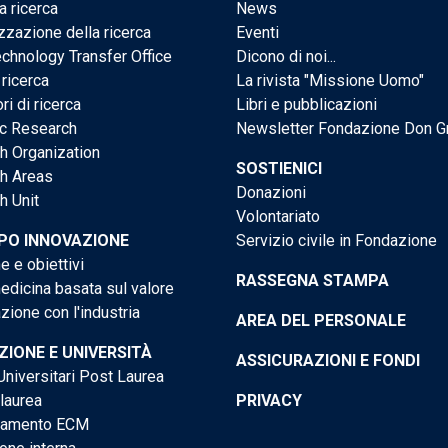
a ricerca
News
zzazione della ricerca
Eventi
chnology Transfer Office
Dicono di noi...
 ricerca
La rivista "Missione Uomo"
ri di ricerca
Libri e pubblicazioni
ic Research
Newsletter Fondazione Don G
h Organization
SOSTIENICI
h Areas
Donazioni
h Unit
Volontariato
PO INNOVAZIONE
Servizio civile in Fondazione
e e obiettivi
RASSEGNA STAMPA
dicina basata sul valore
ione con l'industria
AREA DEL PERSONALE
IONE E UNIVERSITÀ
ASSICURAZIONI E FONDI
niversitari Post Laurea
 laurea
PRIVACY
tamento ECM