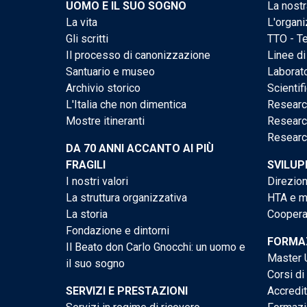
UOMO E IL SUO SOGNO
La nostr
La vita
L'organi
Gli scritti
TTO - Te
Il processo di canonizzazione
Linee di
Santuario e museo
Laborato
Archivio storico
Scientif
L'Italia che non dimentica
Researc
Mostre itineranti
Researc
Researc
DA 70 ANNI ACCANTO AI PIÙ
FRAGILI
SVILUP
I nostri valori
Direzion
La struttura organizzativa
HTA e me
La storia
Cooperaz
Fondazione e dintorni
FORMAZ
Il Beato don Carlo Gnocchi: un uomo e
Master U
il suo sogno
Corsi di
SERVIZI E PRESTAZIONI
Accredi