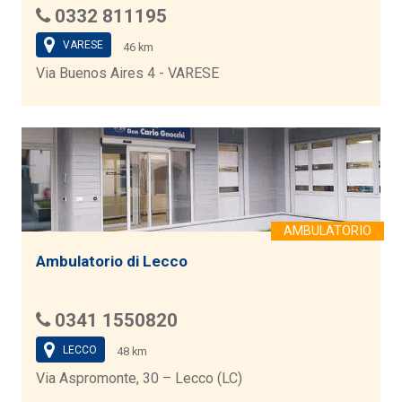
0332 811195
VARESE
46 km
Via Buenos Aires 4 - VARESE
Ambulatorio di Lecco
0341 1550820
LECCO
48 km
Via Aspromonte, 30 – Lecco (LC)