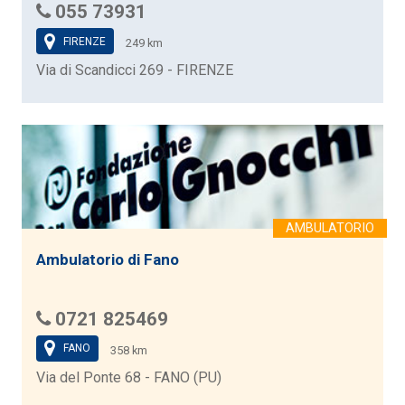
055 73931
FIRENZE
249 km
Via di Scandicci 269 - FIRENZE
Ambulatorio di Fano
0721 825469
FANO
358 km
Via del Ponte 68 - FANO (PU)