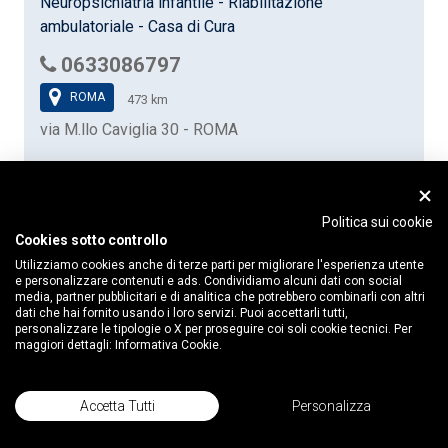
Neuropsichiatria infantile - Riabilitazione
ambulatoriale - Casa di Cura
0633086797
ROMA
473 km
via M.llo Caviglia 30 - ROMA
Politica sui cookie
Cookies sotto controllo
Utilizziamo cookies anche di terze parti per migliorare l'esperienza utente
e personalizzare contenuti e ads. Condividiamo alcuni dati con social
media, partner pubblicitari e di analitica che potrebbero combinarli con altri
dati che hai fornito usando i loro servizi. Puoi accettarli tutti,
personalizzare le tipologie o X per proseguire coi soli cookie tecnici. Per
Centro S. Maria al Mare
maggiori dettagli:
Informativa Cookie.
Riabilitazione ambulatoriale e domiciliare -
Accetta Tutti
Personalizza
Neuropsichiatria infantile