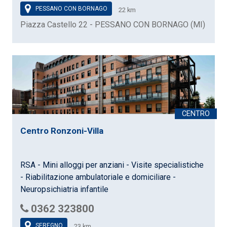
PESSANO CON BORNAGO
22 km
Piazza Castello 22 - PESSANO CON BORNAGO (MI)
Centro Ronzoni-Villa
RSA - Mini alloggi per anziani - Visite specialistiche
- Riabilitazione ambulatoriale e domiciliare -
Neuropsichiatria infantile
0362 323800
SEREGNO
23 km