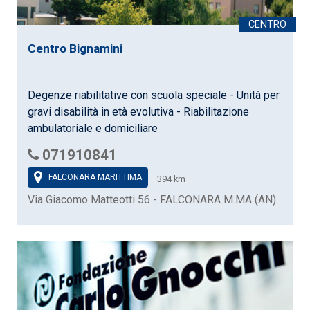
Centro Bignamini
Degenze riabilitative con scuola speciale - Unità per
gravi disabilità in età evolutiva - Riabilitazione
ambulatoriale e domiciliare
071910841
FALCONARA MARITTIMA
394 km
Via Giacomo Matteotti 56 - FALCONARA M.MA (AN)