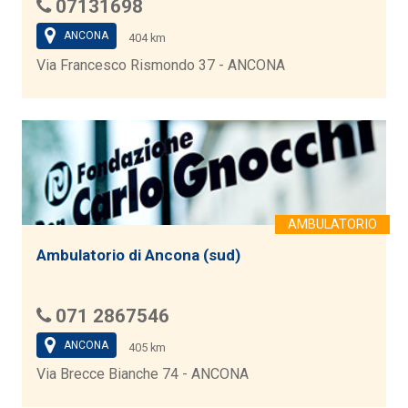
07131698
ANCONA
404 km
Via Francesco Rismondo 37 - ANCONA
Ambulatorio di Ancona (sud)
071 2867546
ANCONA
405 km
Via Brecce Bianche 74 - ANCONA