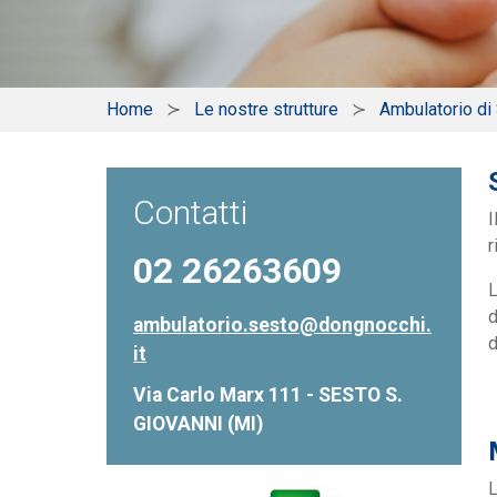
Home
Le nostre strutture
Ambulatorio di
Contatti
I
r
02 26263609
d
ambulatorio.sesto@dongnocchi.
d
it
Via Carlo Marx 111 - SESTO S.
GIOVANNI (MI)
L