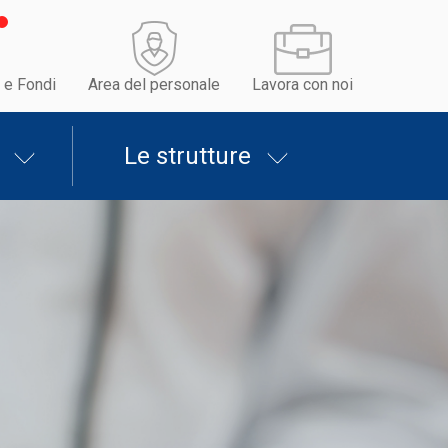
 e Fondi
Area del personale
Lavora con noi
Le strutture