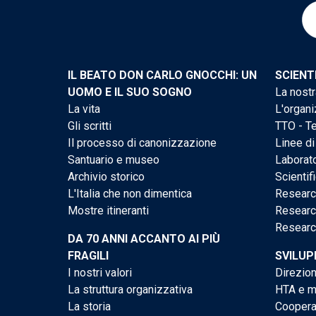
IL BEATO DON CARLO GNOCCHI: UN
SCIENT
UOMO E IL SUO SOGNO
La nostr
La vita
L'organi
Gli scritti
TTO - Te
Il processo di canonizzazione
Linee di
Santuario e museo
Laborato
Archivio storico
Scientif
L'Italia che non dimentica
Researc
Mostre itineranti
Researc
Researc
DA 70 ANNI ACCANTO AI PIÙ
FRAGILI
SVILUP
I nostri valori
Direzion
La struttura organizzativa
HTA e me
La storia
Cooperaz