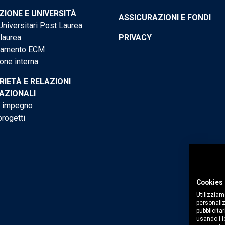
IONE E UNIVERSITÀ
ASSICURAZIONI E FONDI
niversitari Post Laurea
 laurea
PRIVACY
tamento ECM
one interna
RIETÀ E RELAZIONI
AZIONALI
o impegno
progetti
Cookies 
Utilizziam
personaliz
pubblicitar
usando i lo