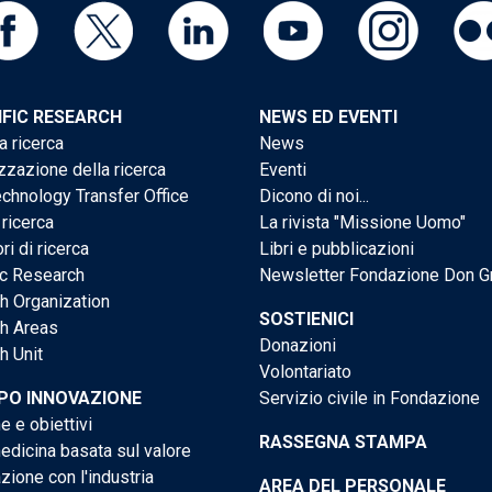
IFIC RESEARCH
NEWS ED EVENTI
a ricerca
News
zzazione della ricerca
Eventi
chnology Transfer Office
Dicono di noi...
 ricerca
La rivista "Missione Uomo"
ri di ricerca
Libri e pubblicazioni
ic Research
Newsletter Fondazione Don G
h Organization
SOSTIENICI
h Areas
Donazioni
h Unit
Volontariato
PO INNOVAZIONE
Servizio civile in Fondazione
e e obiettivi
RASSEGNA STAMPA
dicina basata sul valore
ione con l'industria
AREA DEL PERSONALE