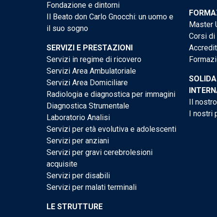
Fondazione e dintorni
FORMAZ
Il Beato don Carlo Gnocchi: un uomo e
Master U
il suo sogno
Corsi di
SERVIZI E PRESTAZIONI
Accredi
Servizi in regime di ricovero
Formazi
Servizi Area Ambulatoriale
SOLIDA
Servizi Area Domiciliare
INTERN
Radiologia e diagnostica per immagini
Il nostr
Diagnostica Strumentale
I nostri 
Laboratorio Analisi
Servizi per età evolutiva e adolescenti
Servizi per anziani
Servizi per gravi cerebrolesioni
acquisite
Servizi per disabili
Servizi per malati terminali
LE STRUTTURE