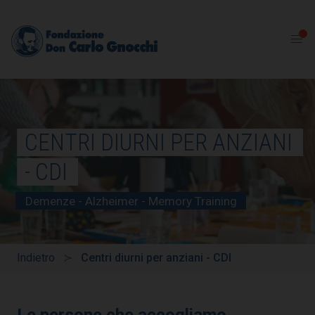
CENTRI DIURNI PER ANZIANI
- CDI
Demenze - Alzheimer - Memory Training
Indietro
Centri diurni per anziani - CDI