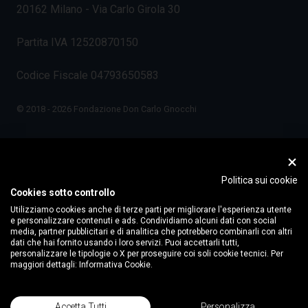
20162 Milano - Via Carlo Girola 30
Partita IVA 12520870150
Codice Fiscale 04793650583
© 2018 - 2026 Fondazione Don Carlo Gnocchi
Politica sui cookie
Cookies sotto controllo
Utilizziamo cookies anche di terze parti per migliorare l'esperienza utente
e personalizzare contenuti e ads. Condividiamo alcuni dati con social
media, partner pubblicitari e di analitica che potrebbero combinarli con altri
dati che hai fornito usando i loro servizi. Puoi accettarli tutti,
personalizzare le tipologie o X per proseguire coi soli cookie tecnici. Per
maggiori dettagli:
Informativa Cookie.
Accetta Tutti
Personalizza