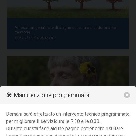
Ambulatori geriatrici e di diagnosi e cura dei disturbi della
memoria
Servizi e Prestazioni
🛠️ Manutenzione programmata
Domani sarà effettuato un intervento tecnico programmato
per migliorare il servizio tra le 7.30 e le 8.30.
Centro per i Disturbi Cognitivi e Demenze - CDCD
Durante questa fase alcune pagine potrebbero risultare
Servizi e Prestazioni
temporaneamente non disponibili oppure rispondere più