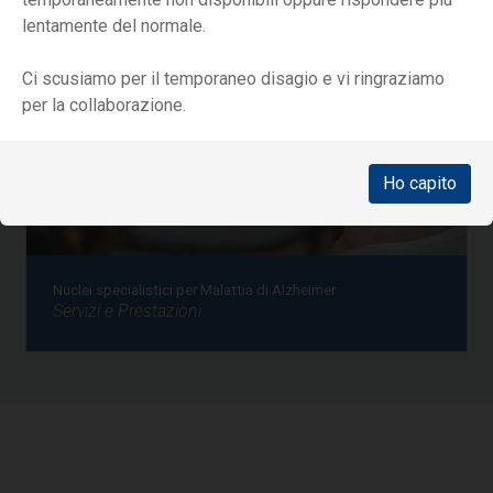
lentamente del normale.
Ci scusiamo per il temporaneo disagio e vi ringraziamo
per la collaborazione.
Ho capito
Nuclei specialistici per Malattia di Alzheimer
Servizi e Prestazioni