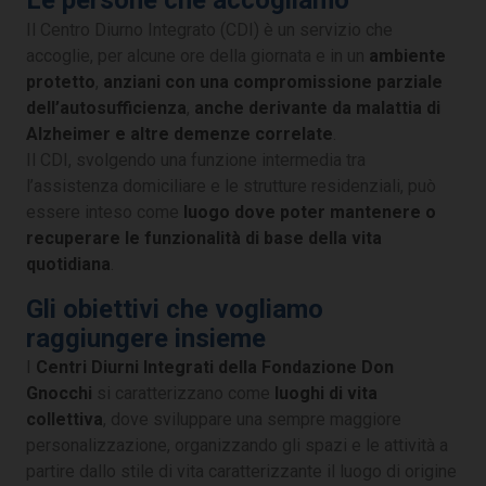
Le persone che accogliamo
Il Centro Diurno Integrato (CDI) è un servizio che
accoglie, per alcune ore della giornata e in un
ambiente
protetto
,
anziani con una compromissione parziale
dell’autosufficienza
,
anche derivante da malattia di
Alzheimer e altre demenze correlate
.
Il CDI, svolgendo una funzione intermedia tra
l’assistenza domiciliare e le strutture residenziali, può
essere inteso come
luogo dove poter mantenere o
recuperare le funzionalità di base della vita
quotidiana
.
Gli obiettivi che vogliamo
raggiungere insieme
I
Centri Diurni Integrati della Fondazione Don
Gnocchi
si caratterizzano come
luoghi di vita
collettiva
, dove sviluppare una sempre maggiore
personalizzazione, organizzando gli spazi e le attività a
partire dallo stile di vita caratterizzante il luogo di origine