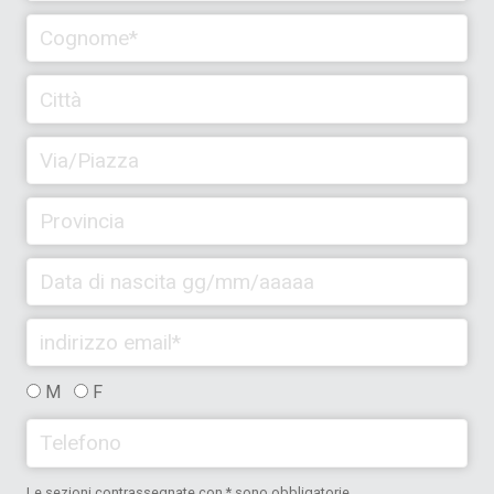
M
F
Le sezioni contrassegnate con * sono obbligatorie