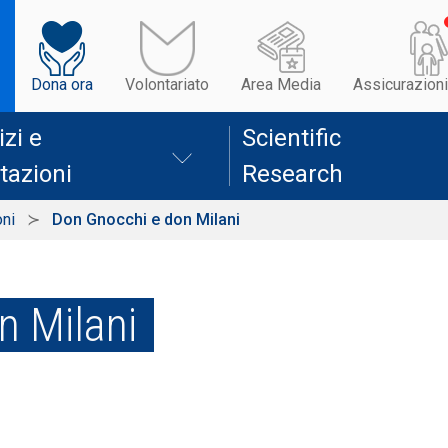
Dona ora
Volontariato
Area Media
Assicurazioni
izi e
Scientific
tazioni
Research
oni
Don Gnocchi e don Milani
n Milani