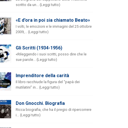
scritto da un... (Leggi tutto)
«E d'ora in poi sia chiamato Beato»
I volti, le emozioni e le immagini del 25 ottobre
2009,... (Leggi tutto)
Gli Scritti (1934-1956)
«Rileggendo i suoi scritti, posso dire che le
sue parole... (Leggi tutto)
Imprenditore della carità
Il libro racchiude la figura del “papà dei
mutilatini” in... (Leggi tutto)
Don Gnocchi. Biografia
Ricca biografia, che ha il pregio di ripercorrere
i... (Leggi tutto)