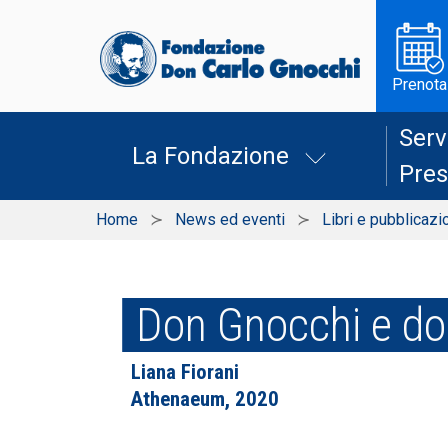
Prenota
Serv
La Fondazione
Pres
Home
News ed eventi
Libri e pubblicazi
Don Gnocchi e do
Liana Fiorani
Athenaeum, 2020