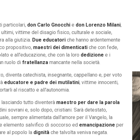
i particolari,
don Carlo Gnocchi
e
don Lorenzo Milani
,
ultimi, vittime del disagio fisico, culturale e sociale,
a alla giutizia.
Due educatori
che hanno ardentemente
ico propositivo,
maestri dei dimenticati
che con fede,
lato e all'educazione, che con la loro
dedizione
e i
un ruolo di
fratellanza
mancante nella società.
o, diventa catechista, insegnante, cappellano e, per voto
arà
educatore e padre dei mutilatini
, vittime innocenti,
arli al riscatto e all'autonomia.
, lasciando tutto diventerà
maestro per dare la parola
adini sovrani e, solo dopo, cristiani. Sarà detestato,
ituale, sempre alimentata dall'amore per il Vangelo, la
me elemento salvifico di soccorso ed
emancipazione
per
are al popolo la
dignità
che talvolta veniva negata.