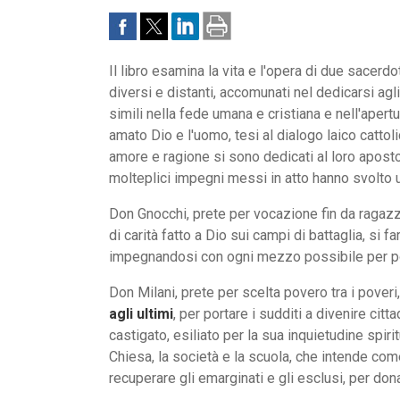
Il libro esamina la vita e l'opera di due sacerdot
diversi e distanti, accomunati nel dedicarsi agli 
simili nella fede umana e cristiana e nell'apertur
amato Dio e l'uomo, tesi al dialogo laico cattol
amore e ragione si sono dedicati al loro aposto
molteplici impegni messi in atto hanno svolto 
Don Gnocchi, prete per vocazione fin da ragazz
di carità fatto a Dio sui campi di battaglia, si f
impegnandosi con ogni mezzo possibile per port
Don Milani, prete per scelta povero tra i poveri
agli ultimi
, per portare i sudditi a divenire citt
castigato, esiliato per la sua inquietudine spir
Chiesa, la società e la scuola, che intende co
recuperare gli emarginati e gli esclusi, per don