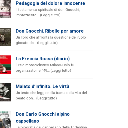
Pedagogia del dolore innocente
Il testamento spirituale di don Gnocchi,
impreziosito... (Leggi tutto)
Don Gnocchi. Ribelle per amore
Un libro che affronta la questione del ruolo
giocato da... (Leggi tutto)
La Freccia Rossa (diario)
Il raid motociclistico Milano-Oslo fu
organizzato nel '49... (Leggi tutto)
Malato d’infinito. Le virtù
Un testo che legge nella trama della vita del
beato don... (Leggi tutto)
Don Carlo Gnocchi alpino
cappellano
La biografia del cappellano della Tridentina