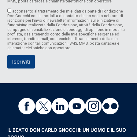
MMS, posta cartacea e chiamate telefoniche con operatore
acconsento al trattamento dei miei dati da parte di Fondazione
Don Gnocchi con le modalità di contatto che ho scelto nel form di
iscrizione per l’invio di newsletter, informazioni sulle iniziative di
fundraising realizzate dalla Fondazione, attività della Fondazione,
campagne di sensibilizzazione e sondaggi di opinione in modalità
profilata, ossia tenendo conto delle mie specifiche esigenze ed
interessi, tramite e-mail, con tecniche di tracciamento della mia
interazione con tali comunicazioni, SMS, MMS, posta cartacea e
chiamate telefoniche con operatore
IL BEATO DON CARLO GNOCCHI: UN UOMO E IL SUO