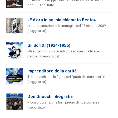
Un testo che legge nella trama della vita del beato
don... (Leggi tutto)
«E d'ora in poi sia chiamato Beato»
I volti, le emozioni e le immagini del 25 ottobre 2009,...
(Leggi tutto)
Gli Scritti (1934-1956)
«Rileggendo i suoi scritti, posso dire che le sue
parole... (Leggi tutto)
Imprenditore della carità
Il libro racchiude la figura del “papà dei mutilatini” in...
(Leggi tutto)
Don Gnocchi. Biografia
Ricca biografia, che ha il pregio di ripercorrere i...
(Leggi tutto)