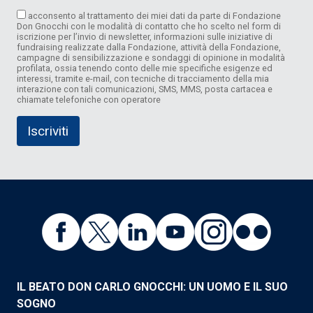
acconsento al trattamento dei miei dati da parte di Fondazione
Don Gnocchi con le modalità di contatto che ho scelto nel form di
iscrizione per l’invio di newsletter, informazioni sulle iniziative di
fundraising realizzate dalla Fondazione, attività della Fondazione,
campagne di sensibilizzazione e sondaggi di opinione in modalità
profilata, ossia tenendo conto delle mie specifiche esigenze ed
interessi, tramite e-mail, con tecniche di tracciamento della mia
interazione con tali comunicazioni, SMS, MMS, posta cartacea e
chiamate telefoniche con operatore
IL BEATO DON CARLO GNOCCHI: UN UOMO E IL SUO
SOGNO