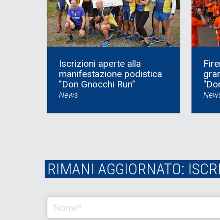
Iscrizioni aperte alla
Fire
manifestazione podistica
gran
"Don Gnocchi Run"
"Do
News
New
RIMANI AGGIORNATO: ISCR