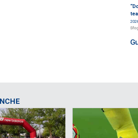
“Do
tea
202
Sfog
Gu
ANCHE