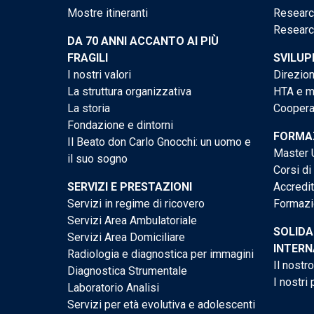
Mostre itineranti
Researc
Researc
DA 70 ANNI ACCANTO AI PIÙ
FRAGILI
SVILUP
I nostri valori
Direzion
La struttura organizzativa
HTA e me
La storia
Cooperaz
Fondazione e dintorni
FORMAZ
Il Beato don Carlo Gnocchi: un uomo e
Master U
il suo sogno
Corsi di
SERVIZI E PRESTAZIONI
Accredi
Servizi in regime di ricovero
Formazi
Servizi Area Ambulatoriale
SOLIDA
Servizi Area Domiciliare
INTERN
Radiologia e diagnostica per immagini
Il nostr
Diagnostica Strumentale
I nostri 
Laboratorio Analisi
Servizi per età evolutiva e adolescenti