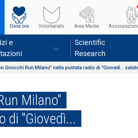
Dona ora
Volontariato
Area Media
Assicurazioni
izi e
Scientific
tazioni
Research
n Gnocchi Run Milano" nella puntata radio di "Giovedì... salute
Run Milano"
o di "Giovedì...