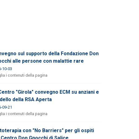
vegno sul supporto della Fondazione Don
cchi alle persone con malattie rare
6-10-03
lia i contenuti della pagina
Centro "Girola" convegno ECM su anziani e
ello della RSA Aperta
6-09-21
lia i contenuti della pagina
oterapia con "No Barriers" per gli ospiti
 Centro Don Gnocchi di Salice