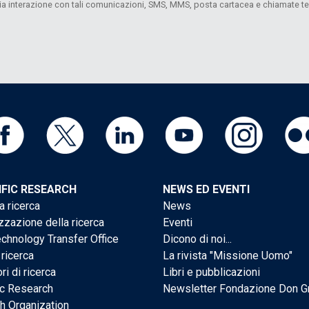
 mia interazione con tali comunicazioni, SMS, MMS, posta cartacea e chiamate 
IFIC RESEARCH
NEWS ED EVENTI
a ricerca
News
zzazione della ricerca
Eventi
chnology Transfer Office
Dicono di noi...
 ricerca
La rivista "Missione Uomo"
ri di ricerca
Libri e pubblicazioni
ic Research
Newsletter Fondazione Don G
h Organization