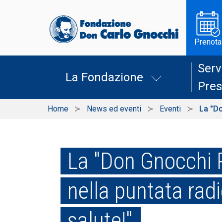
Prenota
Serv
La Fondazione
Pres
Home
News ed eventi
Eventi
La "Do
La "Don Gnocchi 
nella puntata radi
salute!"