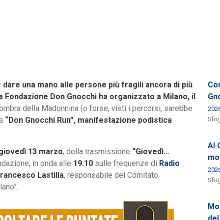
 dare una mano alle persone più fragili ancora di più
.
Con
a Fondazione Don Gnocchi ha organizzato a Milano, il
Gno
l’ombra della Madonnina (o forse, visti i percorsi, sarebbe
202
la
“Don Gnocchi Run”, manifestazione podistica
Sfog
Al 
giovedì 13 marzo
, della trasmissione
“Giovedì…
mod
dazione, in onda alle
19.10
sulle frequenze di
Radio
202
rancesco Lastilla
, responsabile del Comitato
Sfog
lano”.
Mot
del