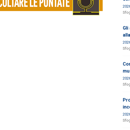
202
Sfog
Gli
all
202
Sfog
Con
mus
202
Sfog
Pro
inc
202
Sfog