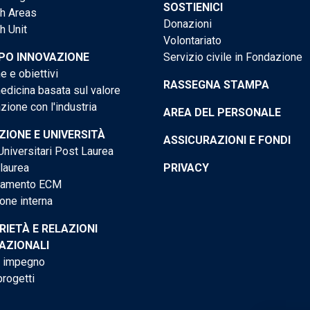
SOSTIENICI
h Areas
Donazioni
h Unit
Volontariato
PO INNOVAZIONE
Servizio civile in Fondazione
e e obiettivi
RASSEGNA STAMPA
dicina basata sul valore
ione con l'industria
AREA DEL PERSONALE
IONE E UNIVERSITÀ
ASSICURAZIONI E FONDI
niversitari Post Laurea
 laurea
PRIVACY
tamento ECM
one interna
RIETÀ E RELAZIONI
AZIONALI
o impegno
progetti