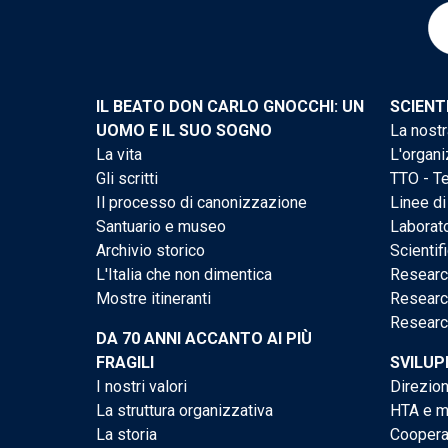
IL BEATO DON CARLO GNOCCHI: UN
SCIENT
UOMO E IL SUO SOGNO
La nostr
La vita
L'organi
Gli scritti
TTO - Te
Il processo di canonizzazione
Linee di
Santuario e museo
Laborato
Archivio storico
Scientif
L'Italia che non dimentica
Researc
Mostre itineranti
Researc
Researc
DA 70 ANNI ACCANTO AI PIÙ
FRAGILI
SVILUP
I nostri valori
Direzion
La struttura organizzativa
HTA e me
La storia
Cooperaz