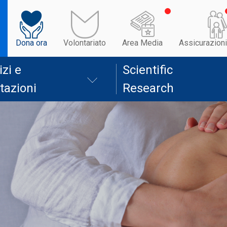
Dona ora
Volontariato
Area Media
Assicurazioni
izi e
Scientific
tazioni
Research