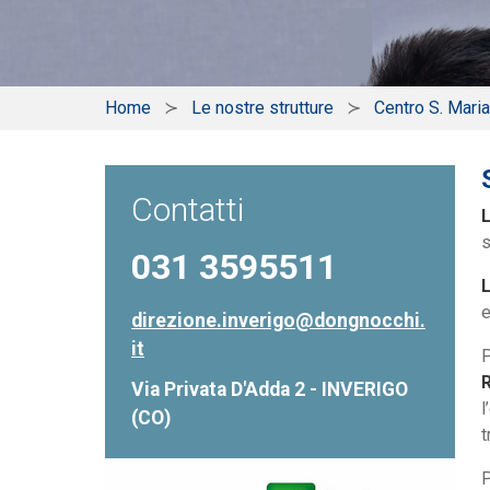
Home
Le nostre strutture
Centro S. Maria
Contatti
L
s
031 3595511
L
e
direzione.inverigo@dongnocchi.
it
P
R
Via Privata D'Adda 2 - INVERIGO
l
(CO)
t
P