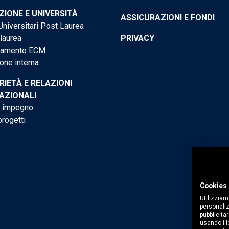
IONE E UNIVERSITÀ
ASSICURAZIONI E FONDI
niversitari Post Laurea
 laurea
PRIVACY
tamento ECM
one interna
RIETÀ E RELAZIONI
AZIONALI
o impegno
progetti
Cookies 
Utilizziam
personaliz
pubblicitar
usando i lo