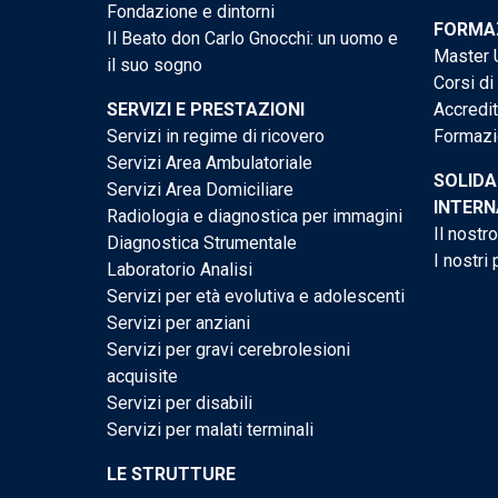
Fondazione e dintorni
FORMAZ
Il Beato don Carlo Gnocchi: un uomo e
Master U
il suo sogno
Corsi di
SERVIZI E PRESTAZIONI
Accredi
Servizi in regime di ricovero
Formazi
Servizi Area Ambulatoriale
SOLIDA
Servizi Area Domiciliare
INTERN
Radiologia e diagnostica per immagini
Il nostr
Diagnostica Strumentale
I nostri 
Laboratorio Analisi
Servizi per età evolutiva e adolescenti
Servizi per anziani
Servizi per gravi cerebrolesioni
acquisite
Servizi per disabili
Servizi per malati terminali
LE STRUTTURE