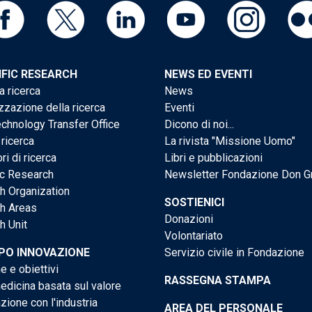
IFIC RESEARCH
NEWS ED EVENTI
a ricerca
News
zzazione della ricerca
Eventi
chnology Transfer Office
Dicono di noi...
 ricerca
La rivista "Missione Uomo"
ri di ricerca
Libri e pubblicazioni
ic Research
Newsletter Fondazione Don G
h Organization
SOSTIENICI
h Areas
Donazioni
h Unit
Volontariato
PO INNOVAZIONE
Servizio civile in Fondazione
e e obiettivi
RASSEGNA STAMPA
dicina basata sul valore
ione con l'industria
AREA DEL PERSONALE